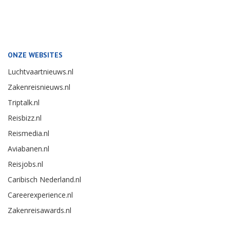
ONZE WEBSITES
Luchtvaartnieuws.nl
Zakenreisnieuws.nl
Triptalk.nl
Reisbizz.nl
Reismedia.nl
Aviabanen.nl
Reisjobs.nl
Caribisch Nederland.nl
Careerexperience.nl
Zakenreisawards.nl