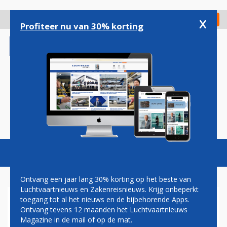
Overslaan
en
x
Digitaal Magazine
Registreer
Check in
naar
Profiteer nu van 30% korting
de
inhoud
gaan
Magazine
Podcasts
Vacatures
Toggl
naviga
Ontvang een jaar lang 30% korting op het beste van
Luchtvaartnieuws en Zakenreisnieuws. Krijg onbeperkt
toegang tot al het nieuws en de bijbehorende Apps.
COLUMNS
Ontvang tevens 12 maanden het Luchtvaartnieuws
Magazine in de mail of op de mat.