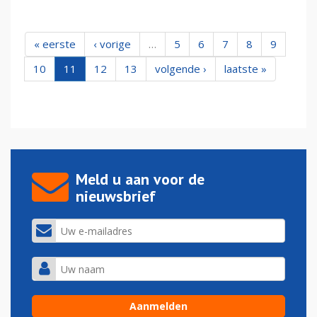
« eerste
‹ vorige
…
5
6
7
8
9
10
11
12
13
volgende ›
laatste »
Meld u aan voor de
nieuwsbrief