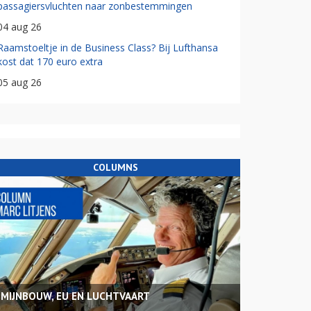
passagiersvluchten naar zonbestemmingen
04 aug 26
Raamstoeltje in de Business Class? Bij Lufthansa
kost dat 170 euro extra
05 aug 26
COLUMNS
MIJNBOUW, EU EN LUCHTVAART