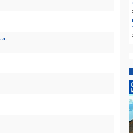
den
s