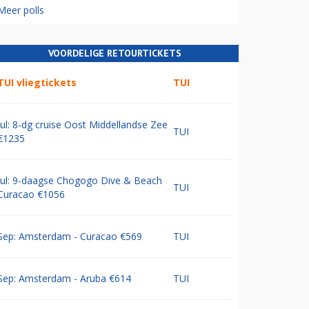
Meer polls
VOORDELIGE RETOURTICKETS
TUI vliegtickets
TUI
Jul: 8-dg cruise Oost Middellandse Zee
TUI
€1235
Jul: 9-daagse Chogogo Dive & Beach
TUI
Curacao €1056
Sep: Amsterdam - Curacao €569
TUI
Sep: Amsterdam - Aruba €614
TUI