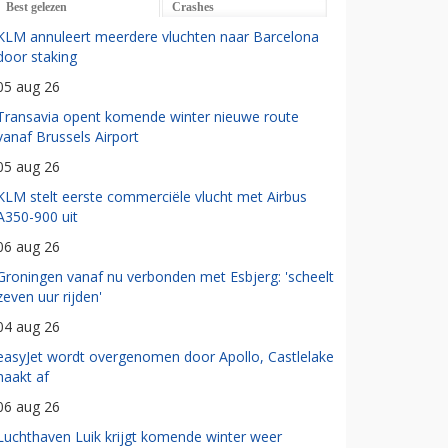
Best gelezen
Crashes
KLM annuleert meerdere vluchten naar Barcelona
door staking
05 aug 26
Transavia opent komende winter nieuwe route
vanaf Brussels Airport
05 aug 26
KLM stelt eerste commerciële vlucht met Airbus
A350-900 uit
06 aug 26
Groningen vanaf nu verbonden met Esbjerg: 'scheelt
zeven uur rijden'
04 aug 26
easyJet wordt overgenomen door Apollo, Castlelake
haakt af
06 aug 26
Luchthaven Luik krijgt komende winter weer