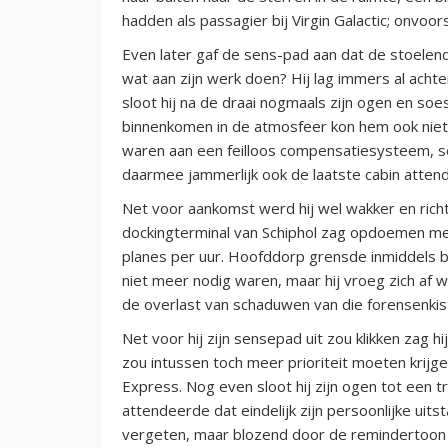
hadden als passagier bij Virgin Galactic; onvoo
Even later gaf de sens-pad aan dat de stoelend
wat aan zijn werk doen? Hij lag immers al achte
sloot hij na de draai nogmaals zijn ogen en soe
binnenkomen in de atmosfeer kon hem ook nie
waren aan een feilloos compensatiesysteem, s
daarmee jammerlijk ook de laatste cabin atten
Net voor aankomst werd hij wel wakker en richtt
dockingterminal van Schiphol zag opdoemen me
planes per uur. Hoofddorp grensde inmiddels bij
niet meer nodig waren, maar hij vroeg zich af
de overlast van schaduwen van die forensenkis
Net voor hij zijn sensepad uit zou klikken zag h
zou intussen toch meer prioriteit moeten krij
Express. Nog even sloot hij zijn ogen tot een tr
attendeerde dat eindelijk zijn persoonlijke uits
vergeten, maar blozend door de remindertoon d