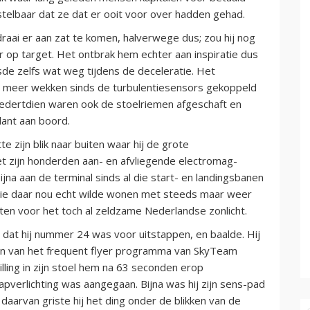
rstelbaar dat ze dat er ooit voor over hadden gehad.
raai er aan zat te komen, halverwege dus; zou hij nog
r op target. Het ontbrak hem echter aan inspiratie dus
sde zelfs wat weg tijdens de deceleratie. Het
t meer wekken sinds de turbulentiesensors gekoppeld
edertdien waren ook de stoelriemen afgeschaft en
dant aan boord.
e zijn blik naar buiten waar hij de grote
t zijn honderden aan- en afvliegende electromag-
na aan de terminal sinds al die start- en landingsbanen
 wie daar nou echt wilde wonen met steeds maar weer
ten voor het toch al zeldzame Nederlandse zonlicht.
ij dat hij nummer 24 was voor uitstappen, en baalde. Hij
gen van het frequent flyer programma van SkyTeam
illing in zijn stoel hem na 63 seconden erop
tapverlichting was aangegaan. Bijna was hij zijn sens-pad
aarvan griste hij het ding onder de blikken van de