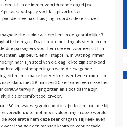
eau om zich in de immer voortdurende dagelijkse
Zijn desktopdisplay voelde zijn vertrek en
s-pad die mee naar huis ging, voordat deze zichzelf
omagnetische cabine aan om hem in de gebruikelijke 3
ghai te brengen. Daar stopte het ding als vierde in een
r de drie passagiers voor hem die een voor een uit hun
 wachten. Zijn beurt, en hij stapte in, in wat nog immer
erlijn naar zijn stoel van die dag, klikte zijn sens-pad
 andere vijf instapopeningen waar de zwijgende
ng zitten en schatte het vertrek over twee minuten in.
 Amsterdam, met 38 minuten 36 seconden een dikke tien
kbrauw terwijl hij ging zitten en sloot daarna zijn
 altijd als oncomfortabel ervoer.
naar 180 km wat weggedroomd in zijn denken aan hoe hij
kon vervullen, iets met meer voldoening in deze wereld
 de acceleratie hem deze keer ontgaan. Hij keek even
blik waar lang geleden mensen kapitalen voor betaald