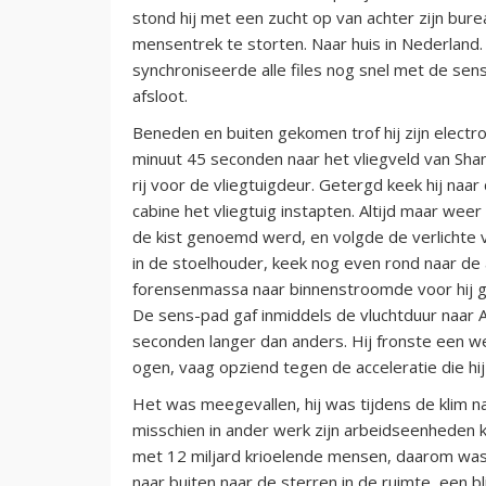
stond hij met een zucht op van achter zijn bur
mensentrek te storten. Naar huis in Nederland. 
synchroniseerde alle files nog snel met de sen
afsloot.
Beneden en buiten gekomen trof hij zijn electr
minuut 45 seconden naar het vliegveld van Shan
rij voor de vliegtuigdeur. Getergd keek hij naa
cabine het vliegtuig instapten. Altijd maar weer
de kist genoemd werd, en volgde de verlichte vlo
in de stoelhouder, keek nog even rond naar de
forensenmassa naar binnenstroomde voor hij gi
De sens-pad gaf inmiddels de vluchtduur naar
seconden langer dan anders. Hij fronste een wen
ogen, vaag opziend tegen de acceleratie die hij
Het was meegevallen, hij was tijdens de klim 
misschien in ander werk zijn arbeidseenheden 
met 12 miljard krioelende mensen, daarom was
naar buiten naar de sterren in de ruimte, een 