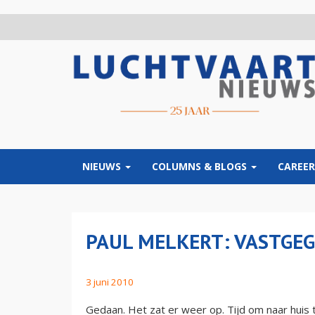
Overslaan
en
naar
de
inhoud
gaan
NIEUWS
COLUMNS & BLOGS
CAREER
PAUL MELKERT: VASTGE
3 juni 2010
Gedaan. Het zat er weer op. Tijd om naar huis 