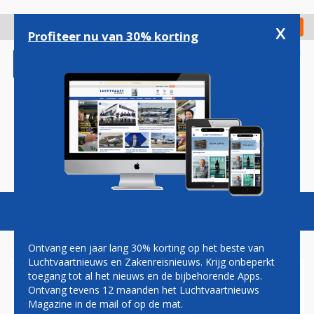
Overslaan
en
x
Digitaal Magazine
Registreer
Check in
naar
Profiteer nu van 30% korting
de
inhoud
gaan
Magazine
Podcasts
Vacatures
Toggl
naviga
Ontvang een jaar lang 30% korting op het beste van
Luchtvaartnieuws en Zakenreisnieuws. Krijg onbeperkt
toegang tot al het nieuws en de bijbehorende Apps.
AANTAL AFLEVERINGEN
Ontvang tevens 12 maanden het Luchtvaartnieuws
KLEINE EN ZAKELIJKE
Magazine in de mail of op de mat.