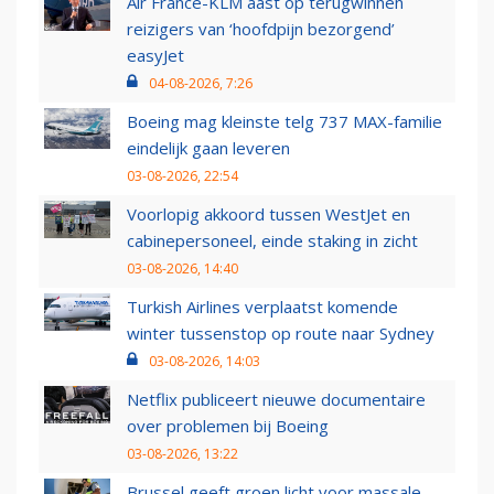
Air France-KLM aast op terugwinnen
reizigers van ‘hoofdpijn bezorgend’
easyJet
04-08-2026, 7:26
Boeing mag kleinste telg 737 MAX-familie
eindelijk gaan leveren
03-08-2026, 22:54
Voorlopig akkoord tussen WestJet en
cabinepersoneel, einde staking in zicht
03-08-2026, 14:40
Turkish Airlines verplaatst komende
winter tussenstop op route naar Sydney
03-08-2026, 14:03
Netflix publiceert nieuwe documentaire
over problemen bij Boeing
03-08-2026, 13:22
Brussel geeft groen licht voor massale