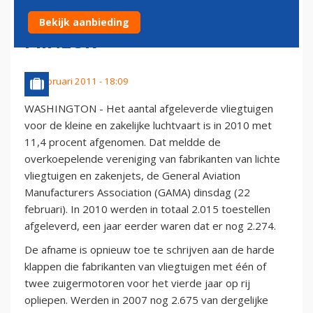
LUCHTVAART NOG STEEDS IN
Bekijk aanbieding
MINEUR
22 februari 2011 - 18:09
WASHINGTON - Het aantal afgeleverde vliegtuigen
voor de kleine en zakelijke luchtvaart is in 2010 met
11,4 procent afgenomen. Dat meldde de
overkoepelende vereniging van fabrikanten van lichte
vliegtuigen en zakenjets, de General Aviation
Manufacturers Association (GAMA) dinsdag (22
februari). In 2010 werden in totaal 2.015 toestellen
afgeleverd, een jaar eerder waren dat er nog 2.274.
De afname is opnieuw toe te schrijven aan de harde
klappen die fabrikanten van vliegtuigen met één of
twee zuigermotoren voor het vierde jaar op rij
opliepen. Werden in 2007 nog 2.675 van dergelijke