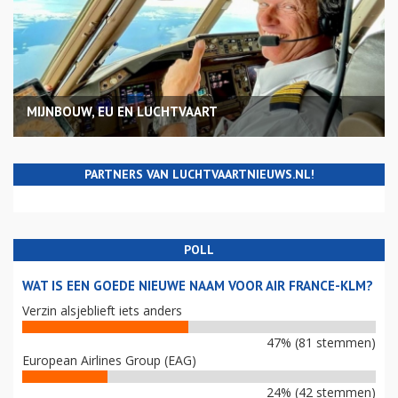
MIJNBOUW, EU EN LUCHTVAART
PARTNERS VAN LUCHTVAARTNIEUWS.NL!
POLL
WAT IS EEN GOEDE NIEUWE NAAM VOOR AIR FRANCE-KLM?
Verzin alsjeblieft iets anders
47% (81 stemmen)
European Airlines Group (EAG)
24% (42 stemmen)