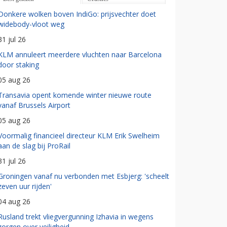
Donkere wolken boven IndiGo: prijsvechter doet
widebody-vloot weg
31 jul 26
KLM annuleert meerdere vluchten naar Barcelona
door staking
05 aug 26
Transavia opent komende winter nieuwe route
vanaf Brussels Airport
05 aug 26
Voormalig financieel directeur KLM Erik Swelheim
aan de slag bij ProRail
31 jul 26
Groningen vanaf nu verbonden met Esbjerg: 'scheelt
zeven uur rijden'
04 aug 26
Rusland trekt vliegvergunning Izhavia in wegens
zorgen over veiligheid