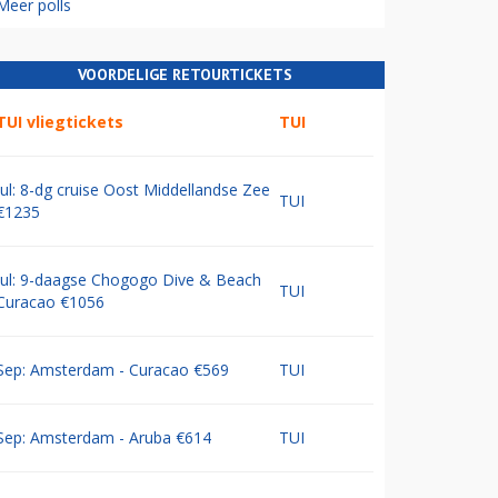
Meer polls
VOORDELIGE RETOURTICKETS
TUI vliegtickets
TUI
Jul: 8-dg cruise Oost Middellandse Zee
TUI
€1235
Jul: 9-daagse Chogogo Dive & Beach
TUI
Curacao €1056
Sep: Amsterdam - Curacao €569
TUI
Sep: Amsterdam - Aruba €614
TUI