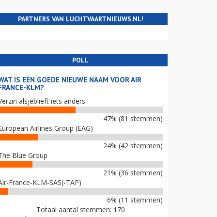
PARTNERS VAN LUCHTVAARTNIEUWS.NL!
POLL
WAT IS EEN GOEDE NIEUWE NAAM VOOR AIR
FRANCE-KLM?
Verzin alsjeblieft iets anders
47% (81 stemmen)
European Airlines Group (EAG)
24% (42 stemmen)
The Blue Group
21% (36 stemmen)
Air-France-KLM-SAS(-TAP)
6% (11 stemmen)
Totaal aantal stemmen: 170