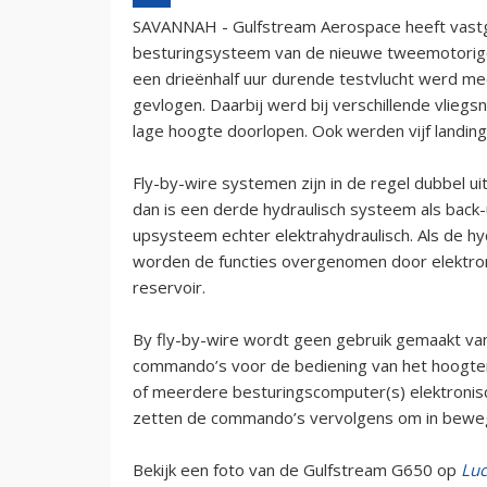
SAVANNAH - Gulfstream Aerospace heeft vastge
besturingsysteem van de nieuwe tweemotorige
een drieënhalf uur durende testvlucht werd me
gevlogen. Daarbij werd bij verschillende vlieg
lage hoogte doorlopen. Ook werden vijf landin
Fly-by-wire systemen zijn in de regel dubbel ui
dan is een derde hydraulisch systeem als back-
upsysteem echter elektrahydraulisch. Als de hy
worden de functies overgenomen door elektro
reservoir.
By fly-by-wire wordt geen gebruik gemaakt van
commando’s voor de bediening van het hoogter
of meerdere besturingscomputer(s) elektronis
zetten de commando’s vervolgens om in beweg
Bekijk een foto van de Gulfstream G650 op
Luc