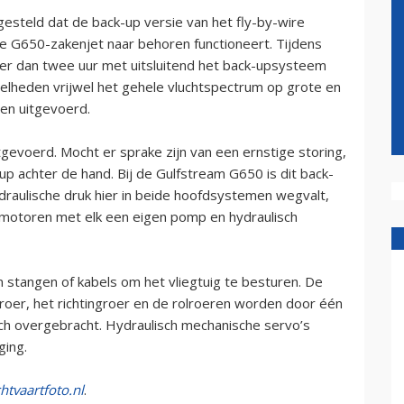
steld dat de back-up versie van het fly-by-wire
 G650-zakenjet naar behoren functioneert. Tijdens
er dan twee uur met uitsluitend het back-upsysteem
snelheden vrijwel het gehele vluchtspectrum op grote en
gen uitgevoerd.
tgevoerd. Mocht er sprake zijn van een ernstige storing,
up achter de hand. Bij de Gulfstream G650 is dit back-
draulische druk hier in beide hoofdsystemen wegvalt,
motoren met elk een eigen pomp en hydraulisch
 stangen of kabels om het vliegtuig te besturen. De
oer, het richtingroer en de rolroeren worden door één
ch overgebracht. Hydraulisch mechanische servo’s
ing.
htvaartfoto.nl
.