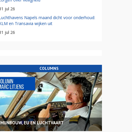
31 jul 26
Luchthavens Napels maand dicht voor onderhoud:
KLM en Transavia wijken uit
31 jul 26
COLUMNS
MIJNBOUW, EU EN LUCHTVAART