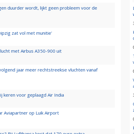
iegen duurder wordt, lijkt geen probleem voor de
ipzig zat vol met munitie'
lucht met Airbus A350-900 uit
 volgend jaar meer rechtstreekse vluchten vanaf
j keren voor geplaagd Air India
r Aviapartner op Luik Airport
ss? Bij Lufthansa kost dat 170 euro extra