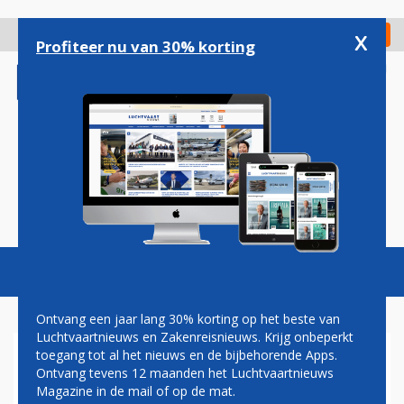
Overslaan
en
x
Digitaal Magazine
Registreer
Check in
naar
Profiteer nu van 30% korting
de
inhoud
gaan
Magazine
Podcasts
Vacatures
Toggl
naviga
Ontvang een jaar lang 30% korting op het beste van
Luchtvaartnieuws en Zakenreisnieuws. Krijg onbeperkt
toegang tot al het nieuws en de bijbehorende Apps.
BOMBARDIER INTRODUCEERT
Ontvang tevens 12 maanden het Luchtvaartnieuws
NIEUWE JETS VOOR
Magazine in de mail of op de mat.