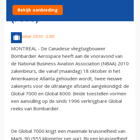
ULTRALANGE AFSTAND
Bekijk aanbieding
(FOTO)
17 oktober 2010 - 2:00
MONTREAL - De Canadese vliegtuigbouwer
Bombardier Aerospace heeft aan de vooravond van
de National Business Aviation Association (NBAA) 2010
zakenbeurs, die vanaf (maandag) 18 oktober in het
Amerikaanse Atlanta gehouden wordt, twee nieuwe
zakenjets voor de ultralange afstand aangekondigd: de
Global 7000 en Global 8000. Beide toestellen vormen
een aanvulling op de sinds 1996 verkrijgbare Global
reeks van Bombardier.
De Global 7000 krijgt een maximale kruissnelheid van
Mach .90 (955 kilometer per uur). Bij een kruissnelheid