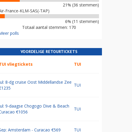
21% (36 stemmen)
Air-France-KLM-SAS(-TAP)
6% (11 stemmen)
Totaal aantal stemmen: 170
Meer polls
VOORDELIGE RETOURTICKETS
TUI vliegtickets
TUI
Jul: 8-dg cruise Oost Middellandse Zee
TUI
€1235
Jul: 9-daagse Chogogo Dive & Beach
TUI
Curacao €1056
Sep: Amsterdam - Curacao €569
TUI