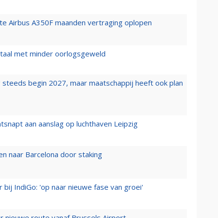
rste Airbus A350F maanden vertraging oplopen
wartaal met minder oorlogsgeweld
 steeds begin 2027, maar maatschappij heeft ook plan
tsnapt aan aanslag op luchthaven Leipzig
n naar Barcelona door staking
 bij IndiGo: 'op naar nieuwe fase van groei'
 nieuwe route vanaf Brussels Airport