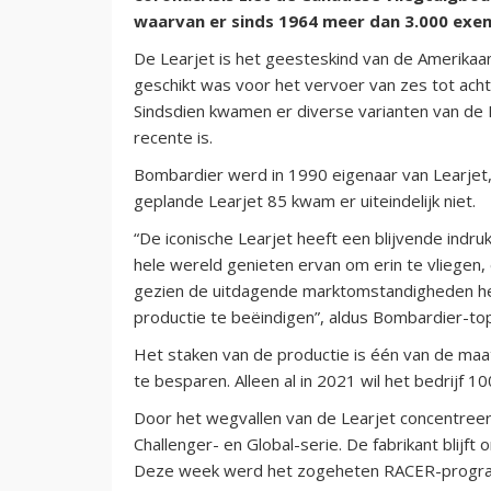
waarvan er sinds 1964 meer dan 3.000 ex
De Learjet is het geesteskind van de Amerikaan W
geschikt was voor het vervoer van zes tot ach
Sindsdien kwamen er diverse varianten van de
recente is.
Bombardier werd in 1990 eigenaar van Learjet,
geplande Learjet 85 kwam er uiteindelijk niet.
“De iconische Learjet heeft een blijvende indr
hele wereld genieten ervan om erin te vliegen
gezien de uitdagende marktomstandigheden he
productie te beëindigen”, aldus Bombardier-to
Het staken van de productie is één van de m
te besparen. Alleen al in 2021 wil het bedrijf 10
Door het wegvallen van de Learjet concentreer
Challenger- en Global-serie. De fabrikant blijf
Deze week werd het zogeheten RACER-program