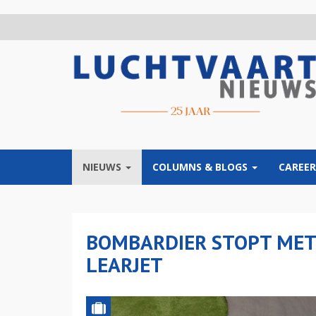
Overslaan
en
naar
de
inhoud
gaan
NIEUWS
COLUMNS & BLOGS
CAREER
BOMBARDIER STOPT MET 
LEARJET