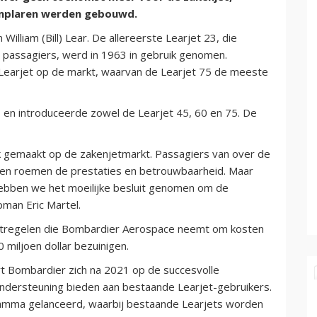
emplaren werden gebouwd.
illiam (Bill) Lear. De allereerste Learjet 23, die
t passagiers, werd in 1963 in gebruik genomen.
 Learjet op de markt, waarvan de Learjet 75 de meeste
 en introduceerde zowel de Learjet 45, 60 en 75. De
uk gemaakt op de zakenjetmarkt. Passagiers van over de
, en roemen de prestaties en betrouwbaarheid. Maar
bben we het moeilijke besluit genomen om de
pman Eric Martel.
aatregelen die Bombardier Aerospace neemt om kosten
0 miljoen dollar bezuinigen.
t Bombardier zich na 2021 op de succesvolle
t ondersteuning bieden aan bestaande Learjet-gebruikers.
ma gelanceerd, waarbij bestaande Learjets worden