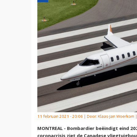
11 februari 2021 - 20:06 | Door:
Klaas-Jan Woerkom
|
MONTREAL - Bombardier beëindigt eind 2021
coronacrisis ziet de Canadese vliegtuigb