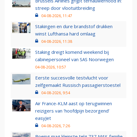
Brussels Airlines grijpt ternauwernood in:
streep door vlootuitbreiding
04-08-2026, 11:47
Stakingen en dure brandstof drukken
winst Lufthansa hard omlaag
04-08-2026, 11:38
Staking dreigt komend weekend bij
cabinepersoneel van SAS Noorwegen
04-08-2026, 10:57
Eerste succesvolle testvlucht voor
zelfgemaakt Russisch passagierstoestel
04-08-2026, 9:54
Air France-KLM aast op terugwinnen
reizigers van ‘hoofdpijn bezorgend’
easyJet
04-08-2026, 7:26
Boeing mag kleinste telg 737 MAX-familie