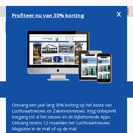
Overslaan
en
x
Digitaal Magazine
Registreer
Check in
naar
Profiteer nu van 30% korting
de
inhoud
gaan
Magazine
Podcasts
Vacatures
Toggl
naviga
Ontvang een jaar lang 30% korting op het beste van
Luchtvaartnieuws en Zakenreisnieuws. Krijg onbeperkt
toegang tot al het nieuws en de bijbehorende Apps.
JETSUPPORT MAG
Ontvang tevens 12 maanden het Luchtvaartnieuws
ONDERHOUD UITVOEREN
Magazine in de mail of op de mat.