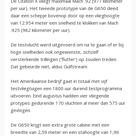
De Citation X vliegt maximaal Mach .92 (977 kilometer
per uur). Het tweede prototype van de G650 deed
daar een schepje bovenop door op een vlieghoogte
van 12.954 meter een snelheid te klokken van Mach
.925 (982 kilometer per uur).
De testvlucht werd uitgevoerd om na te gaan of er bij
hoge snelheden ook ongewenste, zichzelf
versterkende trillingen (‘flutter’) op zouden treden.
Dat gebeurde niet, aldus Gulfstream.
Het Amerikaanse bedrijf gaat in totaal met vijf
testvliegtuigen een 1800 uur durend testprogramma
uitvoeren. Eind augustus hadden vier vliegende
protypes gedurende 170 vluchten al meer dan 575 uur
gevlogen.
De G650 krijgt een extra grote cabine met een
breedte van 2,59 meter en een stahoogte van 1,96