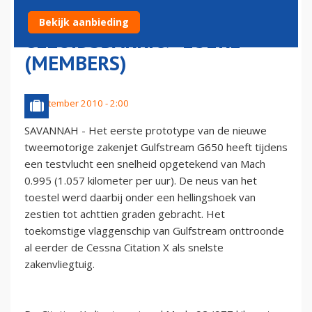
BIJNA
Bekijk aanbieding
GELUIDSBARRI&#232RE
(MEMBERS)
3 september 2010 - 2:00
SAVANNAH - Het eerste prototype van de nieuwe
tweemotorige zakenjet Gulfstream G650 heeft tijdens
een testvlucht een snelheid opgetekend van Mach
0.995 (1.057 kilometer per uur). De neus van het
toestel werd daarbij onder een hellingshoek van
zestien tot achttien graden gebracht. Het
toekomstige vlaggenschip van Gulfstream onttroonde
al eerder de Cessna Citation X als snelste
zakenvliegtuig.