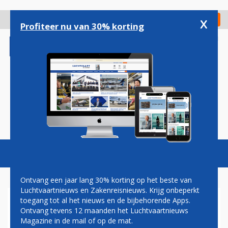
Overslaan
en
x
Digitaal Magazine
Registreer
Check in
naar
Profiteer nu van 30% korting
de
inhoud
gaan
Magazine
Podcasts
Vacatures
Toggl
naviga
Ontvang een jaar lang 30% korting op het beste van
Luchtvaartnieuws en Zakenreisnieuws. Krijg onbeperkt
toegang tot al het nieuws en de bijbehorende Apps.
NIEUWE ZAKENJET
Ontvang tevens 12 maanden het Luchtvaartnieuws
GULFSTREAM DOORBREEKT
Magazine in de mail of op de mat.