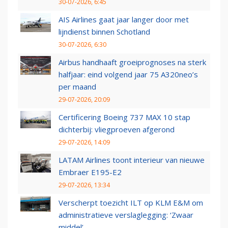
30-07-2026, 6:45
AIS Airlines gaat jaar langer door met
lijndienst binnen Schotland
30-07-2026, 6:30
Airbus handhaaft groeiprognoses na sterk
halfjaar: eind volgend jaar 75 A320neo’s
per maand
29-07-2026, 20:09
Certificering Boeing 737 MAX 10 stap
dichterbij: vliegproeven afgerond
29-07-2026, 14:09
LATAM Airlines toont interieur van nieuwe
Embraer E195-E2
29-07-2026, 13:34
Verscherpt toezicht ILT op KLM E&M om
administratieve verslaglegging: ‘Zwaar
middel’