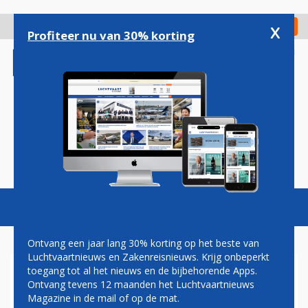
Overslaan
en
x
Digitaal Magazine
Registreer
Check in
naar
Profiteer nu van 30% korting
de
inhoud
gaan
Magazine
Podcasts
Vacatures
Toggl
naviga
Ontvang een jaar lang 30% korting op het beste van
Luchtvaartnieuws en Zakenreisnieuws. Krijg onbeperkt
toegang tot al het nieuws en de bijbehorende Apps.
AIRBUS A220 WORDT
Ontvang tevens 12 maanden het Luchtvaartnieuws
ZWAARDER EN KAN VERDER
Magazine in de mail of op de mat.