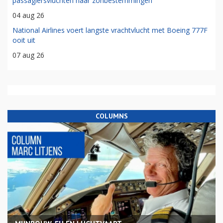
passagiersvluchten naar zonbestemmingen
04 aug 26
National Airlines voert langste vrachtvlucht met Boeing 777F
ooit uit
07 aug 26
COLUMNS