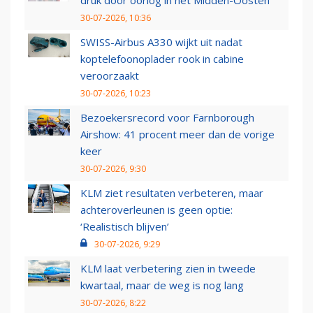
druk door oorlog in het Midden-Oosten
30-07-2026, 10:36
SWISS-Airbus A330 wijkt uit nadat
koptelefoonoplader rook in cabine
veroorzaakt
30-07-2026, 10:23
Bezoekersrecord voor Farnborough
Airshow: 41 procent meer dan de vorige
keer
30-07-2026, 9:30
KLM ziet resultaten verbeteren, maar
achteroverleunen is geen optie:
‘Realistisch blijven’
30-07-2026, 9:29
KLM laat verbetering zien in tweede
kwartaal, maar de weg is nog lang
30-07-2026, 8:22