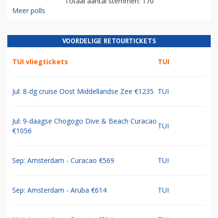
Totaal aantal stemmen: 170
Meer polls
VOORDELIGE RETOURTICKETS
TUI vliegtickets
TUI
Jul: 8-dg cruise Oost Middellandse Zee €1235
TUI
Jul: 9-daagse Chogogo Dive & Beach Curacao
TUI
€1056
Sep: Amsterdam - Curacao €569
TUI
Sep: Amsterdam - Aruba €614
TUI