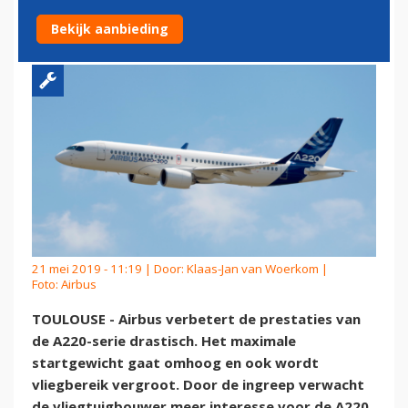
VLIEGEN
Bekijk aanbieding
21 mei 2019 - 11:19 | Door:
Klaas-Jan van Woerkom
|
Foto: Airbus
TOULOUSE - Airbus verbetert de prestaties van
de A220-serie drastisch. Het maximale
startgewicht gaat omhoog en ook wordt
vliegbereik vergroot. Door de ingreep verwacht
de vliegtuigbouwer meer interesse voor de A220