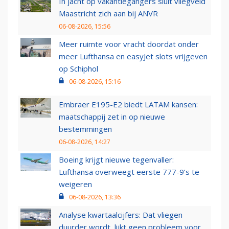
In jacht op vakantiegangers sluit vliegveld
Maastricht zich aan bij ANVR
06-08-2026, 15:56
Meer ruimte voor vracht doordat onder
meer Lufthansa en easyJet slots vrijgeven
op Schiphol
06-08-2026, 15:16
Embraer E195-E2 biedt LATAM kansen:
maatschappij zet in op nieuwe
bestemmingen
06-08-2026, 14:27
Boeing krijgt nieuwe tegenvaller:
Lufthansa overweegt eerste 777-9’s te
weigeren
06-08-2026, 13:36
Analyse kwartaalcijfers: Dat vliegen
duurder wordt, lijkt geen probleem voor