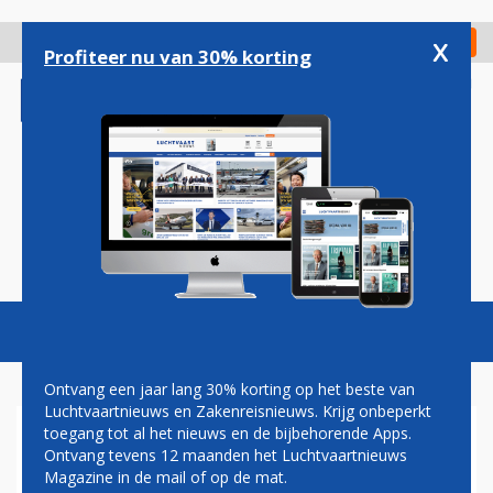
Overslaan
en
x
Digitaal Magazine
Registreer
Check in
naar
Profiteer nu van 30% korting
de
inhoud
gaan
Magazine
Podcasts
Vacatures
Toggl
naviga
Ontvang een jaar lang 30% korting op het beste van
Luchtvaartnieuws en Zakenreisnieuws. Krijg onbeperkt
toegang tot al het nieuws en de bijbehorende Apps.
BOEING VOOR DE RECHTER IN
Ontvang tevens 12 maanden het Luchtvaartnieuws
EERSTE CIVIELE ZAAK ROND
Magazine in de mail of op de mat.