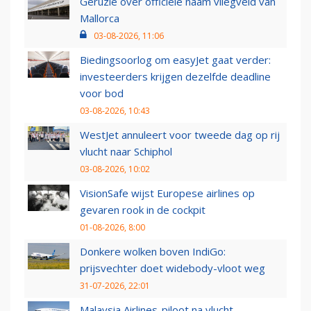
Geruzie over officiële naam vliegveld van
Mallorca
03-08-2026, 11:06
Biedingsoorlog om easyJet gaat verder:
investeerders krijgen dezelfde deadline
voor bod
03-08-2026, 10:43
WestJet annuleert voor tweede dag op rij
vlucht naar Schiphol
03-08-2026, 10:02
VisionSafe wijst Europese airlines op
gevaren rook in de cockpit
01-08-2026, 8:00
Donkere wolken boven IndiGo:
prijsvechter doet widebody-vloot weg
31-07-2026, 22:01
Malaysia Airlines-piloot na vlucht