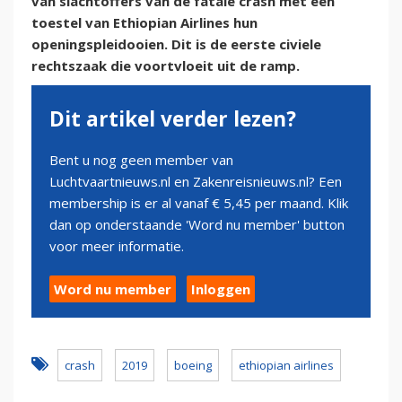
van slachtoffers van de fatale crash met een
toestel van Ethiopian Airlines hun
openingspleidooien. Dit is de eerste civiele
rechtszaak die voortvloeit uit de ramp.
Dit artikel verder lezen?
Bent u nog geen member van
Luchtvaartnieuws.nl en Zakenreisnieuws.nl? Een
membership is er al vanaf € 5,45 per maand. Klik
dan op onderstaande 'Word nu member' button
voor meer informatie.
Word nu member
Inloggen
crash
2019
boeing
ethiopian airlines