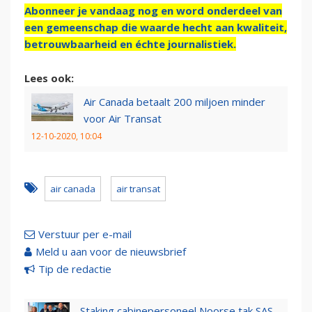
Abonneer je vandaag nog en word onderdeel van
een gemeenschap die waarde hecht aan kwaliteit,
betrouwbaarheid en échte journalistiek.
Lees ook:
Air Canada betaalt 200 miljoen minder
voor Air Transat
12-10-2020, 10:04
air canada
air transat
Verstuur per e-mail
Meld u aan voor de nieuwsbrief
Tip de redactie
Staking cabinepersoneel Noorse tak SAS