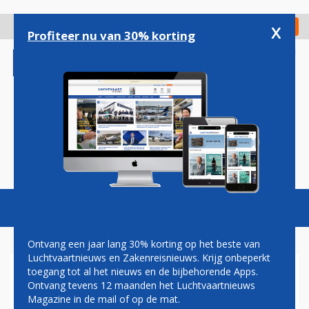
Overslaan
en
x
Digitaal Magazine
Registreer
Check in
naar
Profiteer nu van 30% korting
de
inhoud
gaan
Magazine
Podcasts
Vacatures
Toggl
naviga
Ontvang een jaar lang 30% korting op het beste van
Luchtvaartnieuws en Zakenreisnieuws. Krijg onbeperkt
toegang tot al het nieuws en de bijbehorende Apps.
AANDEELHOUDERS AIR
Ontvang tevens 12 maanden het Luchtvaartnieuws
TRANSAT BEKRACHTIGEN
Magazine in de mail of op de mat.