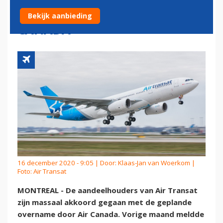
OVERNAME DOOR AIR
Bekijk aanbieding
CANADA
16 december 2020 - 9:05 | Door:
Klaas-Jan van Woerkom
|
Foto: Air Transat
MONTREAL - De aandeelhouders van Air Transat
zijn massaal akkoord gegaan met de geplande
overname door Air Canada. Vorige maand meldde