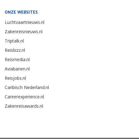
ONZE WEBSITES
Luchtvaartnieuws.nl
Zakenreisnieuws.nl
Triptalk.nl
Reisbizz.nl
Reismedia.nl
Aviabanen.nl
Reisjobs.nl
Caribisch Nederland.nl
Careerexperience.nl
Zakenreisawards.nl