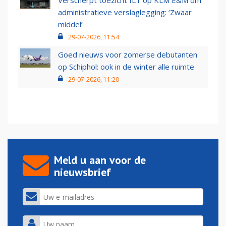
Verscherpt toezicht ILT op KLM E&M om
administratieve verslaglegging: ‘Zwaar
middel’
29-07-2026, 11:54
Goed nieuws voor zomerse debutanten
op Schiphol: ook in de winter alle ruimte
29-07-2026, 11:20
Meld u aan voor de
nieuwsbrief