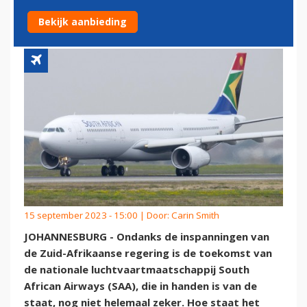
UIT GEVARENZONE
Bekijk aanbieding
15 september 2023 - 15:00 | Door:
Carin Smith
JOHANNESBURG - Ondanks de inspanningen van
de Zuid-Afrikaanse regering is de toekomst van
de nationale luchtvaartmaatschappij South
African Airways (SAA), die in handen is van de
staat, nog niet helemaal zeker. Hoe staat het