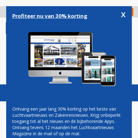
Overslaan
en
x
Digitaal Magazine
Registreer
Check in
naar
Profiteer nu van 30% korting
de
inhoud
gaan
Magazine
Podcasts
Vacatures
Toggl
naviga
Ontvang een jaar lang 30% korting op het beste van
Luchtvaartnieuws en Zakenreisnieuws. Krijg onbeperkt
toegang tot al het nieuws en de bijbehorende Apps.
ACHTERGROND: SOUTH
Ontvang tevens 12 maanden het Luchtvaartnieuws
AFRICAN AIRWAYS NOG NIET
Magazine in de mail of op de mat.