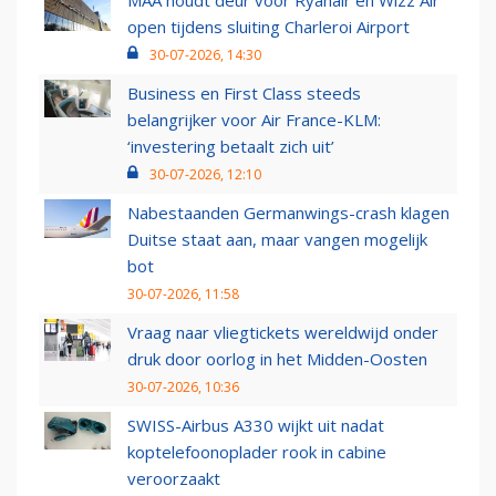
MAA houdt deur voor Ryanair en Wizz Air
open tijdens sluiting Charleroi Airport
30-07-2026, 14:30
Business en First Class steeds
belangrijker voor Air France-KLM:
‘investering betaalt zich uit’
30-07-2026, 12:10
Nabestaanden Germanwings-crash klagen
Duitse staat aan, maar vangen mogelijk
bot
30-07-2026, 11:58
Vraag naar vliegtickets wereldwijd onder
druk door oorlog in het Midden-Oosten
30-07-2026, 10:36
SWISS-Airbus A330 wijkt uit nadat
koptelefoonoplader rook in cabine
veroorzaakt