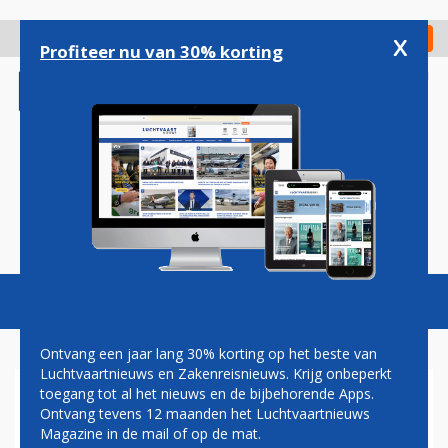
Overslaan
en
x
Digitaal Magazine
Registreer
Check in
naar
Profiteer nu van 30% korting
de
inhoud
gaan
Magazine
Podcasts
Vacatures
Toggl
naviga
Ontvang een jaar lang 30% korting op het beste van
Luchtvaartnieuws en Zakenreisnieuws. Krijg onbeperkt
toegang tot al het nieuws en de bijbehorende Apps.
AEGEAN AIRLINES NEEMT
Ontvang tevens 12 maanden het Luchtvaartnieuws
MINDERHEIDSBELANG IN
Magazine in de mail of op de mat.