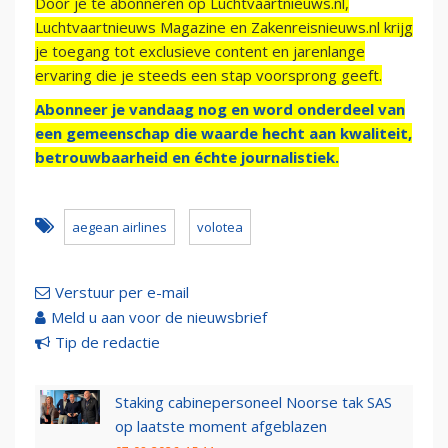
Door je te abonneren op Luchtvaartnieuws.nl,
Luchtvaartnieuws Magazine en Zakenreisnieuws.nl krijg
je toegang tot exclusieve content en jarenlange
ervaring die je steeds een stap voorsprong geeft.
Abonneer je vandaag nog en word onderdeel van
een gemeenschap die waarde hecht aan kwaliteit,
betrouwbaarheid en échte journalistiek.
aegean airlines
volotea
Verstuur per e-mail
Meld u aan voor de nieuwsbrief
Tip de redactie
Staking cabinepersoneel Noorse tak SAS
op laatste moment afgeblazen