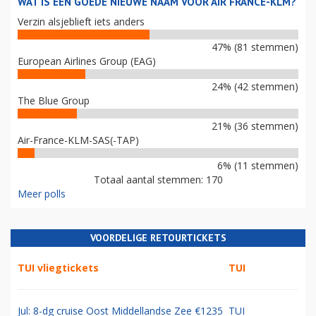
WAT IS EEN GOEDE NIEUWE NAAM VOOR AIR FRANCE-KLM?
Verzin alsjeblieft iets anders
47% (81 stemmen)
European Airlines Group (EAG)
24% (42 stemmen)
The Blue Group
21% (36 stemmen)
Air-France-KLM-SAS(-TAP)
6% (11 stemmen)
Totaal aantal stemmen: 170
Meer polls
VOORDELIGE RETOURTICKETS
TUI vliegtickets
TUI
Jul: 8-dg cruise Oost Middellandse Zee €1235
TUI