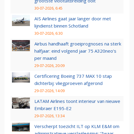
grootste vlootuitbreiding ooit
30-07-2026, 6:45
AIS Airlines gaat jaar langer door met
lijndienst binnen Schotland
30-07-2026, 6:30
Airbus handhaaft groeiprognoses na sterk
halfjaar: eind volgend jaar 75 A320neo’s
per maand
29-07-2026, 20:09
Certificering Boeing 737 MAX 10 stap
dichterbij: vliegproeven afgerond
29-07-2026, 14:09
LATAM Airlines toont interieur van nieuwe
Embraer E195-E2
29-07-2026, 13:34
Verscherpt toezicht ILT op KLM E&M om
administratieve verslaglegging: ‘Zwaar