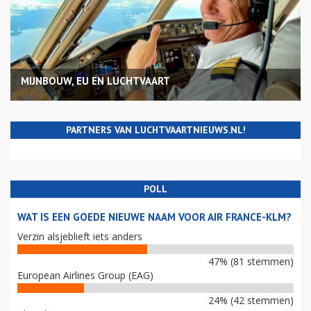
MIJNBOUW, EU EN LUCHTVAART
PARTNERS VAN LUCHTVAARTNIEUWS.NL!
POLL
WAT IS EEN GOEDE NIEUWE NAAM VOOR AIR FRANCE-KLM?
Verzin alsjeblieft iets anders
47% (81 stemmen)
European Airlines Group (EAG)
24% (42 stemmen)