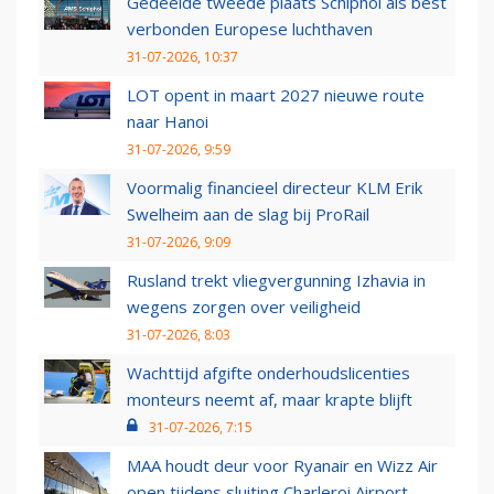
Gedeelde tweede plaats Schiphol als best
verbonden Europese luchthaven
31-07-2026, 10:37
LOT opent in maart 2027 nieuwe route
naar Hanoi
31-07-2026, 9:59
Voormalig financieel directeur KLM Erik
Swelheim aan de slag bij ProRail
31-07-2026, 9:09
Rusland trekt vliegvergunning Izhavia in
wegens zorgen over veiligheid
31-07-2026, 8:03
Wachttijd afgifte onderhoudslicenties
monteurs neemt af, maar krapte blijft
31-07-2026, 7:15
MAA houdt deur voor Ryanair en Wizz Air
open tijdens sluiting Charleroi Airport