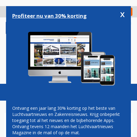
Overslaan
en
x
Digitaal Magazine
Registreer
Check in
naar
Profiteer nu van 30% korting
de
inhoud
gaan
Magazine
Podcasts
Vacatures
Toggl
naviga
Ontvang een jaar lang 30% korting op het beste van
Luchtvaartnieuws en Zakenreisnieuws. Krijg onbeperkt
toegang tot al het nieuws en de bijbehorende Apps.
AIR CANADA BIEDT 5
Ontvang tevens 12 maanden het Luchtvaartnieuws
STERREN BELEVING
Magazine in de mail of op de mat.