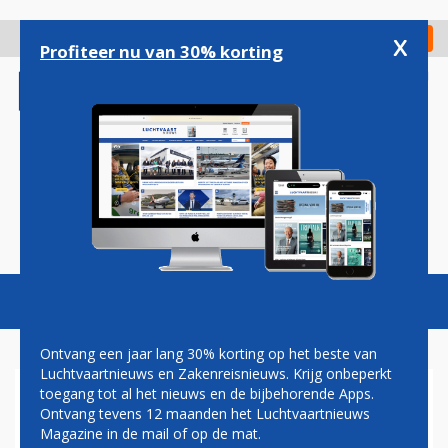
Overslaan
en
x
Digitaal Magazine
Registreer
Check in
naar
Profiteer nu van 30% korting
de
inhoud
gaan
Magazine
Podcasts
Vacatures
Toggl
naviga
Ontvang een jaar lang 30% korting op het beste van
Luchtvaartnieuws en Zakenreisnieuws. Krijg onbeperkt
toegang tot al het nieuws en de bijbehorende Apps.
AIR FRANCE: TIEN
Ontvang tevens 12 maanden het Luchtvaartnieuws
BESTEMMINGEN VOOR
Magazine in de mail of op de mat.