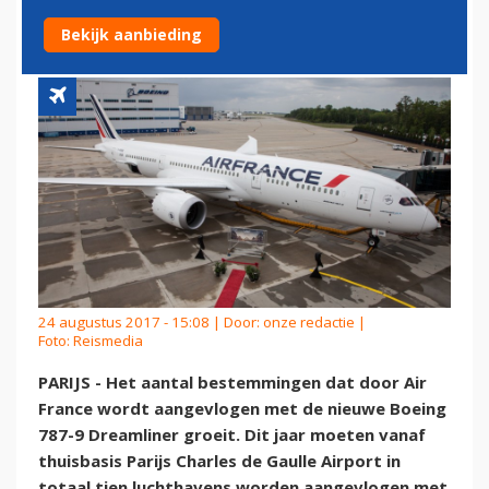
BOEING 787 DREAMLINER
Bekijk aanbieding
24 augustus 2017 - 15:08 | Door:
onze redactie
|
Foto: Reismedia
PARIJS - Het aantal bestemmingen dat door Air
France wordt aangevlogen met de nieuwe Boeing
787-9 Dreamliner groeit. Dit jaar moeten vanaf
thuisbasis Parijs Charles de Gaulle Airport in
totaal tien luchthavens worden aangevlogen met