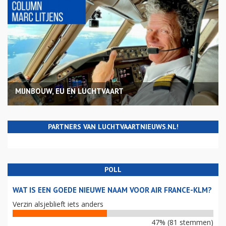
MIJNBOUW, EU EN LUCHTVAART
PARTNERS VAN LUCHTVAARTNIEUWS.NL!
POLL
WAT IS EEN GOEDE NIEUWE NAAM VOOR AIR FRANCE-KLM?
Verzin alsjeblieft iets anders
47% (81 stemmen)