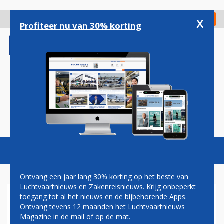
Overslaan
en
x
Digitaal Magazine
Registreer
Check in
naar
Profiteer nu van 30% korting
de
inhoud
gaan
Magazine
Podcasts
Vacatures
Toggl
naviga
Ontvang een jaar lang 30% korting op het beste van
Luchtvaartnieuws en Zakenreisnieuws. Krijg onbeperkt
toegang tot al het nieuws en de bijbehorende Apps.
AIRBUS ONTVANGT ORDER
Ontvang tevens 12 maanden het Luchtvaartnieuws
VOOR TIEN A220'S UIT
Magazine in de mail of op de mat.