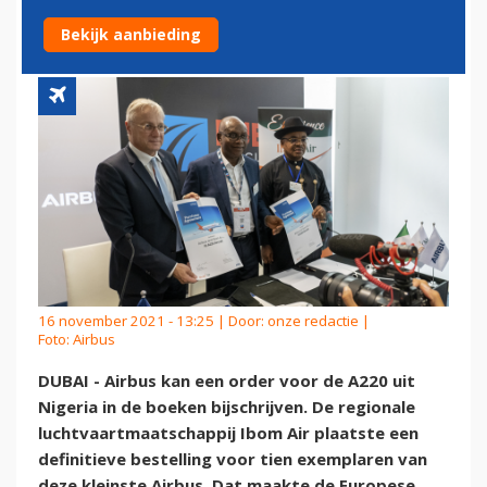
NIGERIA
Bekijk aanbieding
16 november 2021 - 13:25 | Door:
onze redactie
|
Foto: Airbus
DUBAI - Airbus kan een order voor de A220 uit
Nigeria in de boeken bijschrijven. De regionale
luchtvaartmaatschappij Ibom Air plaatste een
definitieve bestelling voor tien exemplaren van
deze kleinste Airbus. Dat maakte de Europese