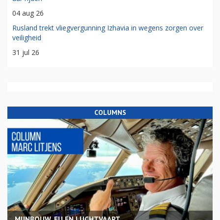
04 aug 26
Rusland trekt vliegvergunning Izhavia in wegens zorgen over
veiligheid
31 jul 26
COLUMNS
MIJNBOUW, EU EN LUCHTVAART