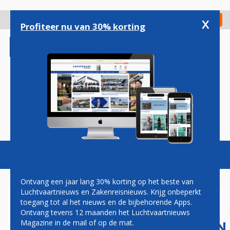
Overslaan
en
x
Digitaal Magazine
Registreer
Check in
naar
Profiteer nu van 30% korting
de
inhoud
gaan
Magazine
Podcasts
Vacatures
Toggl
naviga
Ontvang een jaar lang 30% korting op het beste van
Luchtvaartnieuws en Zakenreisnieuws. Krijg onbeperkt
toegang tot al het nieuws en de bijbehorende Apps.
AMERIKAANSE
Ontvang tevens 12 maanden het Luchtvaartnieuws
LUCHTVAARTMAATSCHAPPIJEN
Magazine in de mail of op de mat.