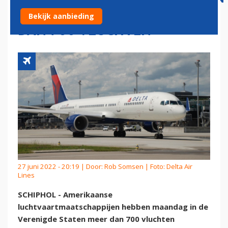
SCHRAPPEN MAANDAG MEER
Bekijk aanbieding
DAN 700 VLUCHTEN
27 juni 2022 - 20:19 | Door:
Rob Somsen
| Foto: Delta Air
Lines
SCHIPHOL - Amerikaanse
luchtvaartmaatschappijen hebben maandag in de
Verenigde Staten meer dan 700 vluchten