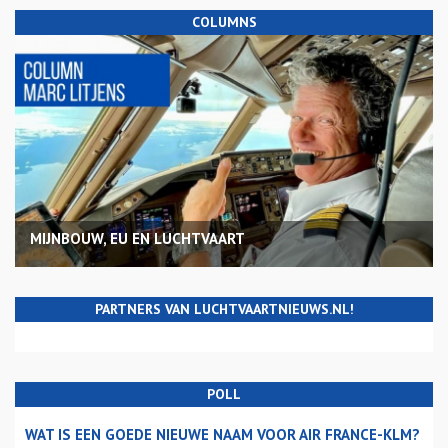
COLUMNS
MIJNBOUW, EU EN LUCHTVAART
PARTNERS VAN LUCHTVAARTNIEUWS.NL!
POLL
WAT IS EEN GOEDE NIEUWE NAAM VOOR AIR FRANCE-KLM?