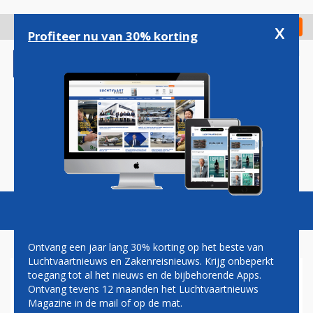
Overslaan
en
x
Digitaal Magazine
Registreer
Check in
naar
Profiteer nu van 30% korting
de
inhoud
gaan
Magazine
Podcasts
Vacatures
Toggl
naviga
Ontvang een jaar lang 30% korting op het beste van
Luchtvaartnieuws en Zakenreisnieuws. Krijg onbeperkt
toegang tot al het nieuws en de bijbehorende Apps.
BESTUUR AIR FRANCE–KLM
Ontvang tevens 12 maanden het Luchtvaartnieuws
ZET HET MES IN VLOOT AIR
Magazine in de mail of op de mat.