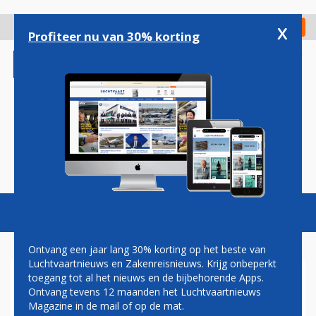
Overslaan
en
x
Digitaal Magazine
Registreer
Check in
naar
Profiteer nu van 30% korting
de
inhoud
gaan
Magazine
Podcasts
Vacatures
Toggl
naviga
Ontvang een jaar lang 30% korting op het beste van
Luchtvaartnieuws en Zakenreisnieuws. Krijg onbeperkt
toegang tot al het nieuws en de bijbehorende Apps.
BOEING LEVERT
Ontvang tevens 12 maanden het Luchtvaartnieuws
HONDERDSTE OMGEBOUWDE
Magazine in de mail of op de mat.