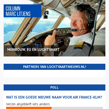
MIJNBOUW, EU EN LUCHTVAART
PARTNERS VAN LUCHTVAARTNIEUWS.NL!
POLL
WAT IS EEN GOEDE NIEUWE NAAM VOOR AIR FRANCE-KLM?
Verzin alsjeblieft iets anders