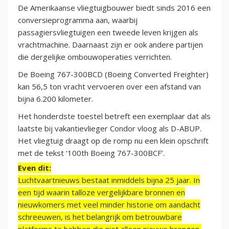
De Amerikaanse vliegtuigbouwer biedt sinds 2016 een
conversieprogramma aan, waarbij
passagiersvliegtuigen een tweede leven krijgen als
vrachtmachine. Daarnaast zijn er ook andere partijen
die dergelijke ombouwoperaties verrichten.
De Boeing 767-300BCD (Boeing Converted Freighter)
kan 56,5 ton vracht vervoeren over een afstand van
bijna 6.200 kilometer.
Het honderdste toestel betreft een exemplaar dat als
laatste bij vakantievlieger Condor vloog als D-ABUP.
Het vliegtuig draagt op de romp nu een klein opschrift
met de tekst ‘100th Boeing 767-300BCF’.
Even dit:
Luchtvaartnieuws bestaat inmiddels bijna 25 jaar. In
een tijd waarin talloze vergelijkbare bronnen en
nieuwkomers met veel minder historie om aandacht
schreeuwen, is het belangrijk om betrouwbare