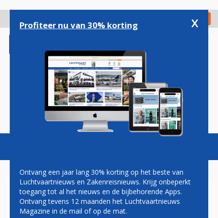
Overslaan
en
x
Digitaal Magazine
Registreer
Check in
naar
Profiteer nu van 30% korting
de
inhoud
gaan
Magazine
Podcasts
Vacatures
Toggl
naviga
Ontvang een jaar lang 30% korting op het beste van
Luchtvaartnieuws en Zakenreisnieuws. Krijg onbeperkt
toegang tot al het nieuws en de bijbehorende Apps.
BOEING VRAAGT FAA OM IN
Ontvang tevens 12 maanden het Luchtvaartnieuws
DE MAX SUITES MET
Magazine in de mail of op de mat.