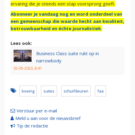
ervaring die je steeds een stap voorsprong geeft.
Abonneer je vandaag nog en word onderdeel van
een gemeenschap die waarde hecht aan kwaliteit,
betrouwbaarheid en échte journalistiek.
Lees ook:
Business Class suite rukt op in
narrowbody
02-05-2023, 8:47
boeing
suites
schuifdeuren
faa
Verstuur per e-mail
Meld u aan voor de nieuwsbrief
Tip de redactie