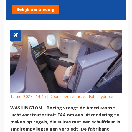
SCHUIFDEUREN TOE TE
Bekijk aanbieding
STAAN
12 mei 2023 - 14:45 | Door:
onze redactie
| Foto: flydubai
WASHINGTON – Boeing vraagt de Amerikaanse
luchtvaartautoriteit FAA om een uitzondering te
maken op regels, die suites met een schuifdeur in
smalrompvliegtuigen verbiedt. De fabrikant