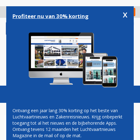
Overslaan
en
x
Digitaal Magazine
Registreer
Check in
naar
Profiteer nu van 30% korting
de
inhoud
gaan
Magazine
Podcasts
Vacatures
Toggl
naviga
Ontvang een jaar lang 30% korting op het beste van
Luchtvaartnieuws en Zakenreisnieuws. Krijg onbeperkt
toegang tot al het nieuws en de bijbehorende Apps.
BRANDWEER RUKT UIT VOOR
Ontvang tevens 12 maanden het Luchtvaartnieuws
INCIDENT MET TRANSAVIA-
Magazine in de mail of op de mat.