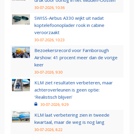
druk door oorlog in het Midden-Oosten
30-07-2026, 10:36
SWISS-Airbus A330 wijkt uit nadat
koptelefoonoplader rook in cabine
veroorzaakt
30-07-2026, 10:23
Bezoekersrecord voor Farnborough
Airshow: 41 procent meer dan de vorige
keer
30-07-2026, 9:30
KLM ziet resultaten verbeteren, maar
achteroverleunen is geen optie:
‘Realistisch blijven’
30-07-2026, 9:29
KLM laat verbetering zien in tweede
kwartaal, maar de weg is nog lang
30-07-2026, 8:22