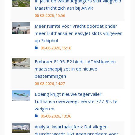
In jacht op vakantiegangers sluit vliegveld
Maastricht zich aan bij ANVR
06-08-2026, 15:56
Meer ruimte voor vracht doordat onder
meer Lufthansa en easyJet slots vrijgeven
op Schiphol
06-08-2026, 15:16
Embraer E195-E2 biedt LATAM kansen:
maatschappij zet in op nieuwe
bestemmingen
06-08-2026, 14:27
Boeing krijgt nieuwe tegenvaller:
Lufthansa overweegt eerste 777-9’s te
weigeren
06-08-2026, 13:36
Analyse kwartaalcijfers: Dat vliegen
duurder wordt, lijkt geen probleem voor