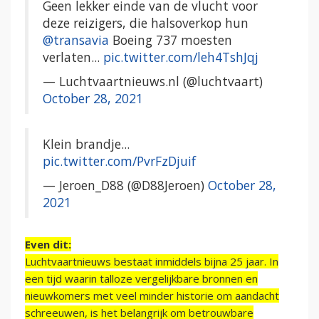
Geen lekker einde van de vlucht voor
deze reizigers, die halsoverkop hun
@transavia
Boeing 737 moesten
verlaten...
pic.twitter.com/leh4TshJqj
— Luchtvaartnieuws.nl (@luchtvaart)
October 28, 2021
Klein brandje...
pic.twitter.com/PvrFzDjuif
— Jeroen_D88 (@D88Jeroen)
October 28,
2021
Even dit:
Luchtvaartnieuws bestaat inmiddels bijna 25 jaar. In
een tijd waarin talloze vergelijkbare bronnen en
nieuwkomers met veel minder historie om aandacht
schreeuwen, is het belangrijk om betrouwbare