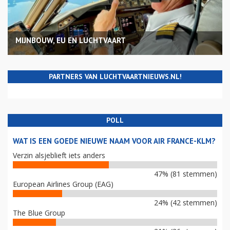
MIJNBOUW, EU EN LUCHTVAART
PARTNERS VAN LUCHTVAARTNIEUWS.NL!
POLL
WAT IS EEN GOEDE NIEUWE NAAM VOOR AIR FRANCE-KLM?
Verzin alsjeblieft iets anders
47% (81 stemmen)
European Airlines Group (EAG)
24% (42 stemmen)
The Blue Group