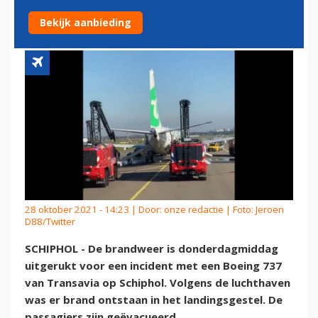
TOESTEL OP SCHIPHOL
Bekijk aanbieding
28 oktober 2021 - 14:23 | Door:
onze redactie
| Foto: Jeroen
D88/Twitter
SCHIPHOL - De brandweer is donderdagmiddag
uitgerukt voor een incident met een Boeing 737
van Transavia op Schiphol. Volgens de luchthaven
was er brand ontstaan in het landingsgestel. De
passagiers zijn geëvacueerd.