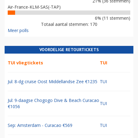
21% (36 stemmen)
Air-France-KLM-SAS(-TAP)
6% (11 stemmen)
Totaal aantal stemmen: 170
Meer polls
VOORDELIGE RETOURTICKETS
TUI vliegtickets
TUI
Jul: 8-dg cruise Oost Middellandse Zee €1235
TUI
Jul: 9-daagse Chogogo Dive & Beach Curacao
TUI
€1056
Sep: Amsterdam - Curacao €569
TUI