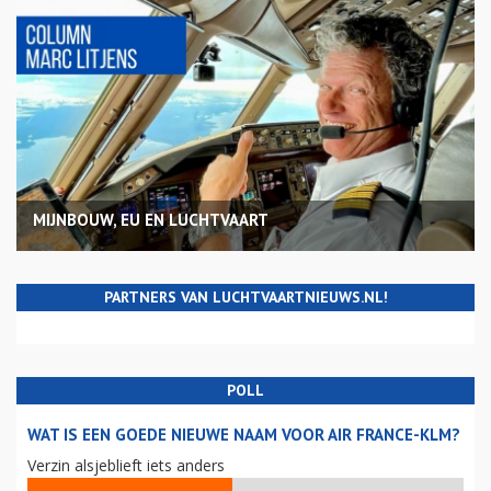
MIJNBOUW, EU EN LUCHTVAART
PARTNERS VAN LUCHTVAARTNIEUWS.NL!
POLL
WAT IS EEN GOEDE NIEUWE NAAM VOOR AIR FRANCE-KLM?
Verzin alsjeblieft iets anders