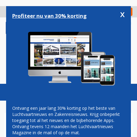
Overslaan
en
x
Digitaal Magazine
Registreer
Check in
naar
Profiteer nu van 30% korting
de
inhoud
gaan
Magazine
Podcasts
Vacatures
Toggl
naviga
Ontvang een jaar lang 30% korting op het beste van
Luchtvaartnieuws en Zakenreisnieuws. Krijg onbeperkt
toegang tot al het nieuws en de bijbehorende Apps.
BRITISH AIRWAYS DOET MEE
Ontvang tevens 12 maanden het Luchtvaartnieuws
AAN PRIJSSTUNTEN
Magazine in de mail of op de mat.