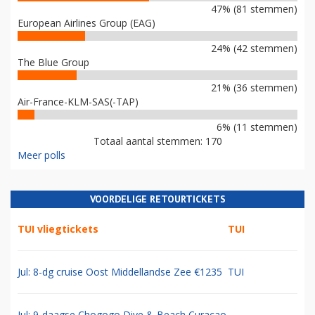
47% (81 stemmen)
European Airlines Group (EAG)
24% (42 stemmen)
The Blue Group
21% (36 stemmen)
Air-France-KLM-SAS(-TAP)
6% (11 stemmen)
Totaal aantal stemmen: 170
Meer polls
VOORDELIGE RETOURTICKETS
TUI vliegtickets
TUI
Jul: 8-dg cruise Oost Middellandse Zee €1235
TUI
Jul: 9-daagse Chogogo Dive & Beach Curacao