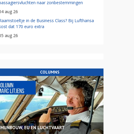
passagiersvluchten naar zonbestemmingen
04 aug 26
Raamstoeltje in de Business Class? Bij Lufthansa
kost dat 170 euro extra
05 aug 26
COLUMNS
MIJNBOUW, EU EN LUCHTVAART