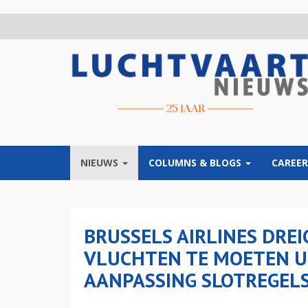
Overslaan
en
naar
de
inhoud
gaan
NIEUWS
COLUMNS & BLOGS
CAREER
BRUSSELS AIRLINES DREI
VLUCHTEN TE MOETEN UI
AANPASSING SLOTREGEL