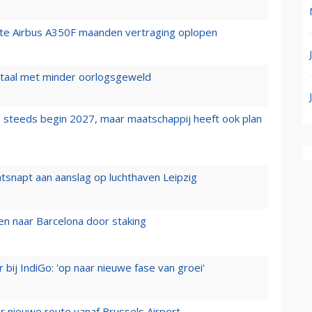
rste Airbus A350F maanden vertraging oplopen
wartaal met minder oorlogsgeweld
 steeds begin 2027, maar maatschappij heeft ook plan
tsnapt aan aanslag op luchthaven Leipzig
n naar Barcelona door staking
 bij IndiGo: 'op naar nieuwe fase van groei'
 nieuwe route vanaf Brussels Airport