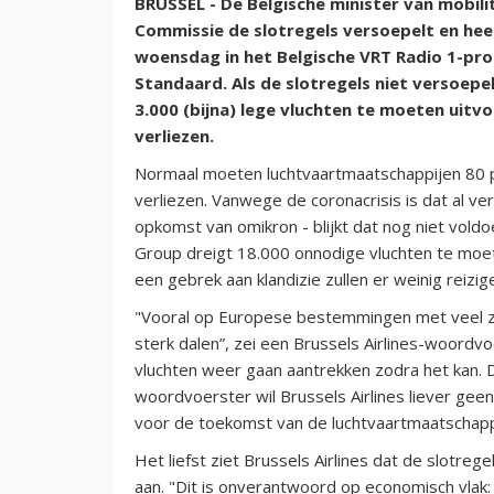
BRUSSEL - De Belgische minister van mobilit
Commissie de slotregels versoepelt en heef
woensdag in het Belgische VRT Radio 1-pr
Standaard. Als de slotregels niet versoepe
3.000 (bijna) lege vluchten te moeten uitv
verliezen.
Normaal moeten luchtvaartmaatschappijen 80 pr
verliezen. Vanwege de coronacrisis is dat al v
opkomst van omikron - blijkt dat nog niet vold
Group dreigt 18.000 onnodige vluchten te moete
een gebrek aan klandizie zullen er weinig reizig
"Vooral op Europese bestemmingen met veel za
sterk dalen”, zei een Brussels Airlines-woord
vluchten weer gaan aantrekken zodra het kan. 
woordvoerster wil Brussels Airlines liever geen
voor de toekomst van de luchtvaartmaatschapp
Het liefst ziet Brussels Airlines dat de slotrege
aan. "Dit is onverantwoord op economisch vlak: