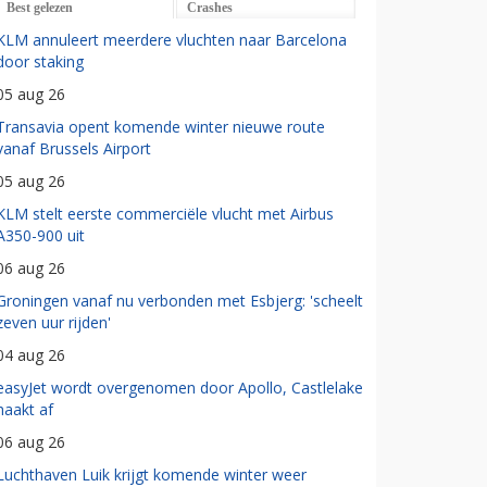
Best gelezen
Crashes
KLM annuleert meerdere vluchten naar Barcelona
door staking
05 aug 26
Transavia opent komende winter nieuwe route
vanaf Brussels Airport
05 aug 26
KLM stelt eerste commerciële vlucht met Airbus
A350-900 uit
06 aug 26
Groningen vanaf nu verbonden met Esbjerg: 'scheelt
zeven uur rijden'
04 aug 26
easyJet wordt overgenomen door Apollo, Castlelake
haakt af
06 aug 26
Luchthaven Luik krijgt komende winter weer