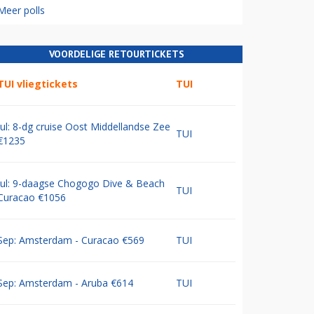
Meer polls
VOORDELIGE RETOURTICKETS
TUI vliegtickets
TUI
Jul: 8-dg cruise Oost Middellandse Zee
TUI
€1235
Jul: 9-daagse Chogogo Dive & Beach
TUI
Curacao €1056
Sep: Amsterdam - Curacao €569
TUI
Sep: Amsterdam - Aruba €614
TUI