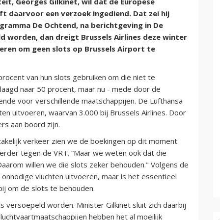
eit, Georges Gilkinet, wil dat de Europese
t daarvoor een verzoek ingediend. Dat zei hij
ogramma De Ochtend, na berichtgeving in De
ld worden, dan dreigt Brussels Airlines deze winter
oeren om geen slots op Brussels Airport te
ocent van hun slots gebruiken om die niet te
erlaagd naar 50 procent, maar nu - mede door de
oende voor verschillende maatschappijen. De Lufthansa
n uitvoeren, waarvan 3.000 bij Brussels Airlines. Door
ers aan boord zijn.
kelijk verkeer zien we de boekingen op dit moment
voerder tegen de VRT. “Maar we weten ook dat die
Daarom willen we die slots zeker behouden." Volgens de
 onnodige vluchten uitvoeren, maar is het essentieel
ij om de slots te behouden.
ls versoepeld worden. Minister Gilkinet sluit zich daarbij
 luchtvaartmaatschappijen hebben het al moeilijk