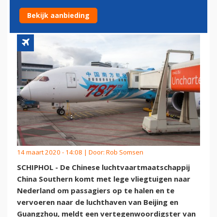
NEDERLAND
Bekijk aanbieding
14 maart 2020 - 14:08 | Door:
Rob Somsen
SCHIPHOL - De Chinese luchtvaartmaatschappij
China Southern komt met lege vliegtuigen naar
Nederland om passagiers op te halen en te
vervoeren naar de luchthaven van Beijing en
Guangzhou, meldt een vertegenwoordigster van