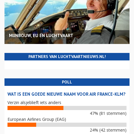
MIJNBOUW, EU EN LUCHTVAART
PARTNERS VAN LUCHTVAARTNIEUWS.NL!
POLL
WAT IS EEN GOEDE NIEUWE NAAM VOOR AIR FRANCE-KLM?
Verzin alsjeblieft iets anders
47% (81 stemmen)
European Airlines Group (EAG)
24% (42 stemmen)