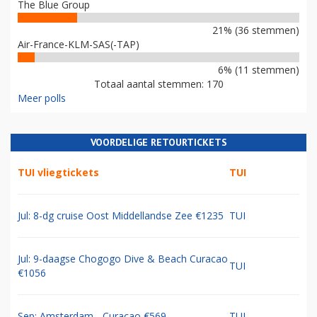
The Blue Group
21% (36 stemmen)
Air-France-KLM-SAS(-TAP)
6% (11 stemmen)
Totaal aantal stemmen: 170
Meer polls
VOORDELIGE RETOURTICKETS
TUI vliegtickets
TUI
Jul: 8-dg cruise Oost Middellandse Zee €1235
TUI
Jul: 9-daagse Chogogo Dive & Beach Curacao
TUI
€1056
Sep: Amsterdam - Curacao €569
TUI