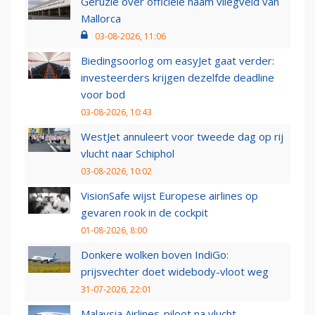
Geruzie over officiële naam vliegveld van
Mallorca
03-08-2026, 11:06
Biedingsoorlog om easyJet gaat verder:
investeerders krijgen dezelfde deadline
voor bod
03-08-2026, 10:43
WestJet annuleert voor tweede dag op rij
vlucht naar Schiphol
03-08-2026, 10:02
VisionSafe wijst Europese airlines op
gevaren rook in de cockpit
01-08-2026, 8:00
Donkere wolken boven IndiGo:
prijsvechter doet widebody-vloot weg
31-07-2026, 22:01
Malaysia Airlines-piloot na vlucht