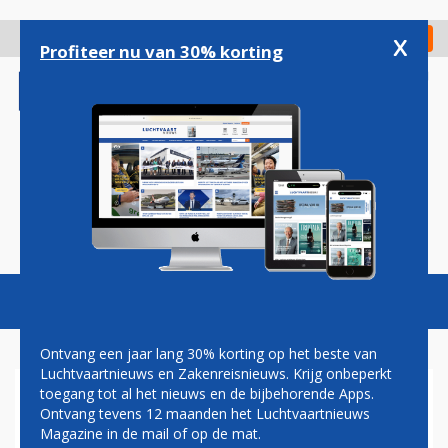
Overslaan
en
x
Digitaal Magazine
Registreer
Check in
naar
Profiteer nu van 30% korting
de
inhoud
gaan
Magazine
Podcasts
Vacatures
Toggl
naviga
Ontvang een jaar lang 30% korting op het beste van
Luchtvaartnieuws en Zakenreisnieuws. Krijg onbeperkt
toegang tot al het nieuws en de bijbehorende Apps.
CHINA SOUTHERN MET LEGE
Ontvang tevens 12 maanden het Luchtvaartnieuws
VLIEGTUIGEN NAAR
Magazine in de mail of op de mat.