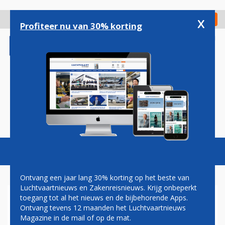
Overslaan
en
x
Digitaal Magazine
Registreer
Check in
naar
Profiteer nu van 30% korting
de
inhoud
gaan
Magazine
Podcasts
Vacatures
Toggl
naviga
Ontvang een jaar lang 30% korting op het beste van
Luchtvaartnieuws en Zakenreisnieuws. Krijg onbeperkt
toegang tot al het nieuws en de bijbehorende Apps.
DELTA AIR LINES
Ontvang tevens 12 maanden het Luchtvaartnieuws
SLACHTOFFER CYBERAANVAL
Magazine in de mail of op de mat.