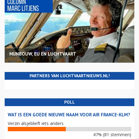
MIJNBOUW, EU EN LUCHTVAART
PARTNERS VAN LUCHTVAARTNIEUWS.NL!
POLL
WAT IS EEN GOEDE NIEUWE NAAM VOOR AIR FRANCE-KLM?
Verzin alsjeblieft iets anders
47% (81 stemmen)