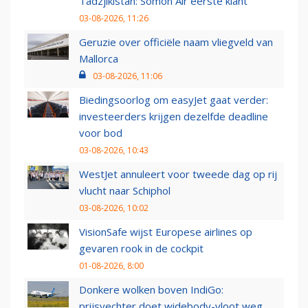
Tadzjikistan: Somon Air eerste klant
03-08-2026, 11:26
Geruzie over officiële naam vliegveld van
Mallorca
03-08-2026, 11:06
Biedingsoorlog om easyJet gaat verder:
investeerders krijgen dezelfde deadline
voor bod
03-08-2026, 10:43
WestJet annuleert voor tweede dag op rij
vlucht naar Schiphol
03-08-2026, 10:02
VisionSafe wijst Europese airlines op
gevaren rook in de cockpit
01-08-2026, 8:00
Donkere wolken boven IndiGo:
prijsvechter doet widebody-vloot weg