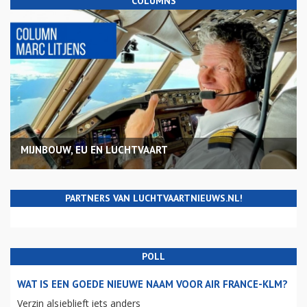
COLUMNS
MIJNBOUW, EU EN LUCHTVAART
PARTNERS VAN LUCHTVAARTNIEUWS.NL!
POLL
WAT IS EEN GOEDE NIEUWE NAAM VOOR AIR FRANCE-KLM?
Verzin alsjeblieft iets anders