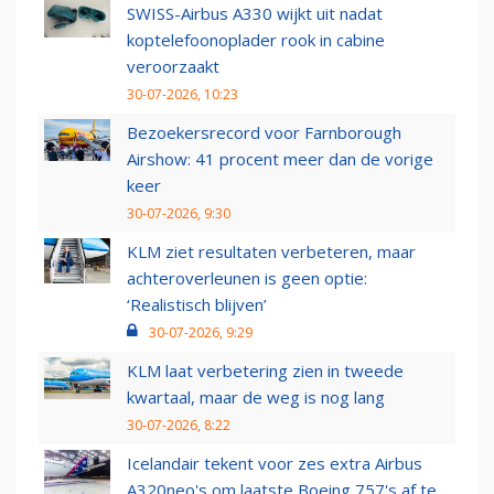
SWISS-Airbus A330 wijkt uit nadat
koptelefoonoplader rook in cabine
veroorzaakt
30-07-2026, 10:23
Bezoekersrecord voor Farnborough
Airshow: 41 procent meer dan de vorige
keer
30-07-2026, 9:30
KLM ziet resultaten verbeteren, maar
achteroverleunen is geen optie:
‘Realistisch blijven’
30-07-2026, 9:29
KLM laat verbetering zien in tweede
kwartaal, maar de weg is nog lang
30-07-2026, 8:22
Icelandair tekent voor zes extra Airbus
A320neo's om laatste Boeing 757's af te