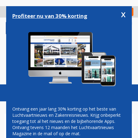
Overslaan
en
x
Digitaal Magazine
Registreer
Check in
naar
Profiteer nu van 30% korting
de
inhoud
gaan
Magazine
Podcasts
Vacatures
Toggl
naviga
Ontvang een jaar lang 30% korting op het beste van
Luchtvaartnieuws en Zakenreisnieuws. Krijg onbeperkt
toegang tot al het nieuws en de bijbehorende Apps.
EASYJET BREIDT UIT OP
Ontvang tevens 12 maanden het Luchtvaartnieuws
SCHIPHOL: STRAKS VEERTIG
Magazine in de mail of op de mat.