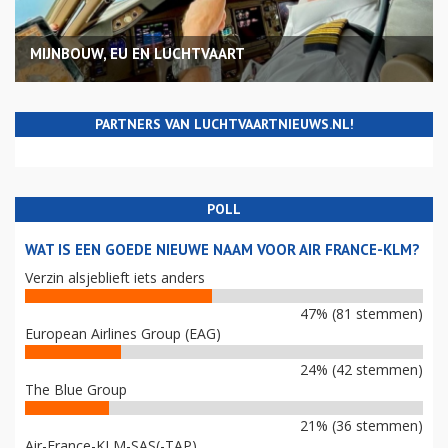
MIJNBOUW, EU EN LUCHTVAART
PARTNERS VAN LUCHTVAARTNIEUWS.NL!
POLL
WAT IS EEN GOEDE NIEUWE NAAM VOOR AIR FRANCE-KLM?
Verzin alsjeblieft iets anders
47% (81 stemmen)
European Airlines Group (EAG)
24% (42 stemmen)
The Blue Group
21% (36 stemmen)
Air-France-KLM-SAS(-TAP)