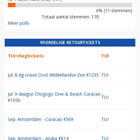
6% (11 stemmen)
Totaal aantal stemmen: 170
Meer polls
VOORDELIGE RETOURTICKETS
TUI vliegtickets
TUI
Jul: 8-dg cruise Oost Middellandse Zee €1235
TUI
Jul: 9-daagse Chogogo Dive & Beach Curacao
TUI
€1056
Sep: Amsterdam - Curacao €569
TUI
Sep: Amsterdam - Aruba €614
TUI