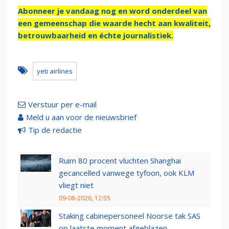
Abonneer je vandaag nog en word onderdeel van
een gemeenschap die waarde hecht aan kwaliteit,
betrouwbaarheid en échte journalistiek.
yeti airlines
Verstuur per e-mail
Meld u aan voor de nieuwsbrief
Tip de redactie
Ruim 80 procent vluchten Shanghai
gecancelled vanwege tyfoon, ook KLM
vliegt niet
09-08-2026, 12:55
Staking cabinepersoneel Noorse tak SAS
op laatste moment afgeblazen