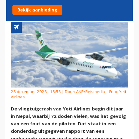
FOUT PILOTEN
Bekijk aanbieding
28 december 2023 - 15:53 | Door:
ANP/Reismedia
| Foto: Yeti
Airlines
De vliegtuigcrash van Yeti Airlines begin dit jaar
in Nepal, waarbij 72 doden vielen, was het gevolg
van een fout van de piloten. Dat staat in een
donderdag uitgegeven rapport van een
onderzoekscommissie die door de regering was