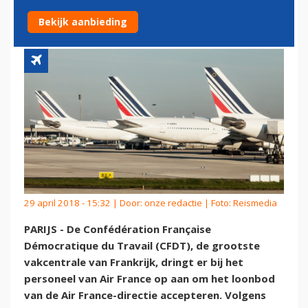
AIR FRANCE-DIRECTIE
Bekijk aanbieding
29 april 2018 - 15:32 | Door:
onze redactie
| Foto: Reismedia
PARIJS - De Confédération Française
Démocratique du Travail (CFDT), de grootste
vakcentrale van Frankrijk, dringt er bij het
personeel van Air France op aan om het loonbod
van de Air France-directie accepteren. Volgens