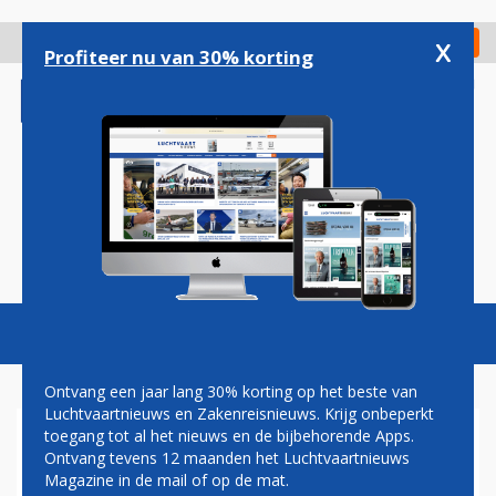
Overslaan
en
x
Digitaal Magazine
Registreer
Check in
naar
Profiteer nu van 30% korting
de
inhoud
gaan
Magazine
Podcasts
Vacatures
Toggl
naviga
Ontvang een jaar lang 30% korting op het beste van
Luchtvaartnieuws en Zakenreisnieuws. Krijg onbeperkt
toegang tot al het nieuws en de bijbehorende Apps.
FRANSE VAKCENTRALE CFDT:
Ontvang tevens 12 maanden het Luchtvaartnieuws
ACCEPTEER LOONAANBOD
Magazine in de mail of op de mat.