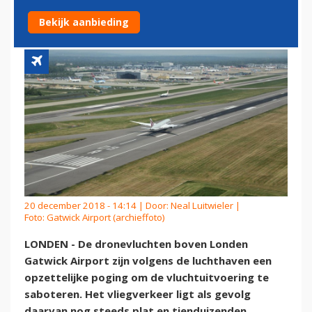
DRONEVLUCHTEN
Bekijk aanbieding
20 december 2018 - 14:14 | Door:
Neal Luitwieler
|
Foto: Gatwick Airport (archieffoto)
LONDEN - De dronevluchten boven Londen
Gatwick Airport zijn volgens de luchthaven een
opzettelijke poging om de vluchtuitvoering te
saboteren. Het vliegverkeer ligt als gevolg
daarvan nog steeds plat en tienduizenden