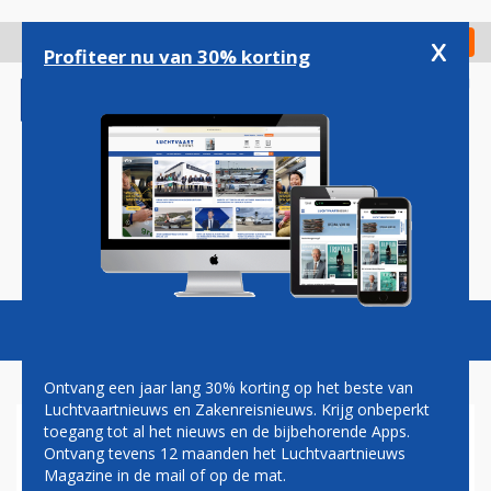
Overslaan
en
x
Digitaal Magazine
Registreer
Check in
naar
Profiteer nu van 30% korting
de
inhoud
gaan
Magazine
Podcasts
Vacatures
Toggl
naviga
Ontvang een jaar lang 30% korting op het beste van
Luchtvaartnieuws en Zakenreisnieuws. Krijg onbeperkt
toegang tot al het nieuws en de bijbehorende Apps.
GATWICK NOG STEEDS PLAT
Ontvang tevens 12 maanden het Luchtvaartnieuws
DOOR SABOTAGE MET
Magazine in de mail of op de mat.