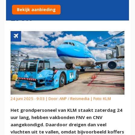
VAKBONDEN EISEN MEER
Bekijk aanbieding
LOON
24 juni 2025 - 9:03 | Door:
ANP / Reismedia
| Foto: KLM
Het grondpersoneel van KLM staakt zaterdag 24
uur lang, hebben vakbonden FNV en CNV
aangekondigd. Daardoor dreigen dan veel
vluchten uit te vallen, omdat bijvoorbeeld koffers