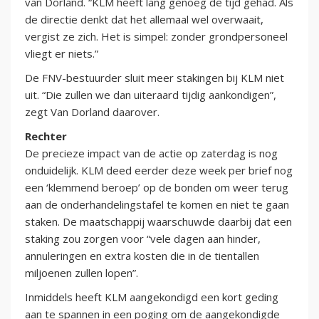
van Dorland. “KLM heeft lang genoeg de tijd gehad. Als
de directie denkt dat het allemaal wel overwaait,
vergist ze zich. Het is simpel: zonder grondpersoneel
vliegt er niets.”
De FNV-bestuurder sluit meer stakingen bij KLM niet
uit. “Die zullen we dan uiteraard tijdig aankondigen”,
zegt Van Dorland daarover.
Rechter
De precieze impact van de actie op zaterdag is nog
onduidelijk. KLM deed eerder deze week per brief nog
een ‘klemmend beroep’ op de bonden om weer terug
aan de onderhandelingstafel te komen en niet te gaan
staken. De maatschappij waarschuwde daarbij dat een
staking zou zorgen voor “vele dagen aan hinder,
annuleringen en extra kosten die in de tientallen
miljoenen zullen lopen”.
Inmiddels heeft KLM aangekondigd een kort geding
aan te spannen in een poging om de aangekondigde