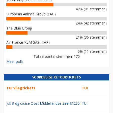
PARTNERS VAN LUCHTVAARTNIEUWS.NL!
POLL
WAT IS EEN GOEDE NIEUWE NAAM VOOR AIR FRANCE-KLM?
Verzin alsjeblieft iets anders
47% (81 stemmen)
European Airlines Group (EAG)
24% (42 stemmen)
The Blue Group
21% (36 stemmen)
Air-France-KLM-SAS(-TAP)
6% (11 stemmen)
Totaal aantal stemmen: 170
Meer polls