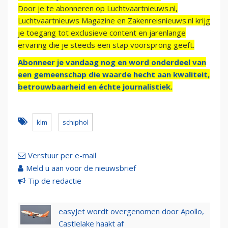
Door je te abonneren op Luchtvaartnieuws.nl,
Luchtvaartnieuws Magazine en Zakenreisnieuws.nl krijg
je toegang tot exclusieve content en jarenlange
ervaring die je steeds een stap voorsprong geeft.
Abonneer je vandaag nog en word onderdeel van
een gemeenschap die waarde hecht aan kwaliteit,
betrouwbaarheid en échte journalistiek.
klm
schiphol
Verstuur per e-mail
Meld u aan voor de nieuwsbrief
Tip de redactie
easyJet wordt overgenomen door Apollo,
Castlelake haakt af