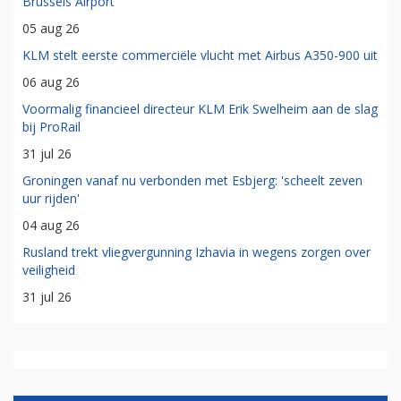
vloot weg
31 jul 26
KLM annuleert meerdere vluchten naar Barcelona door
staking
05 aug 26
Transavia opent komende winter nieuwe route vanaf
Brussels Airport
05 aug 26
KLM stelt eerste commerciële vlucht met Airbus A350-900 uit
06 aug 26
Voormalig financieel directeur KLM Erik Swelheim aan de slag
bij ProRail
31 jul 26
Groningen vanaf nu verbonden met Esbjerg: 'scheelt zeven
uur rijden'
04 aug 26