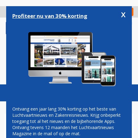
Overslaan
en
x
Digitaal Magazine
Registreer
Check in
naar
Profiteer nu van 30% korting
de
inhoud
gaan
Magazine
Podcasts
Vacatures
Toggl
naviga
Ontvang een jaar lang 30% korting op het beste van
Luchtvaartnieuws en Zakenreisnieuws. Krijg onbeperkt
toegang tot al het nieuws en de bijbehorende Apps.
GRONDPERSONEEL KLM
Ontvang tevens 12 maanden het Luchtvaartnieuws
GAAT ZATERDAG STAKEN:
Magazine in de mail of op de mat.