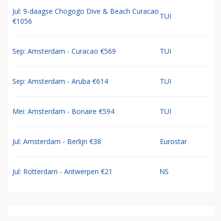
VOORDELIGE RETOURTICKETS
TUI vliegtickets
TUI
Jul: 8-dg cruise Oost Middellandse Zee €1235
TUI
Jul: 9-daagse Chogogo Dive & Beach Curacao
TUI
€1056
Sep: Amsterdam - Curacao €569
TUI
Sep: Amsterdam - Aruba €614
TUI
Mei: Amsterdam - Bonaire €594
TUI