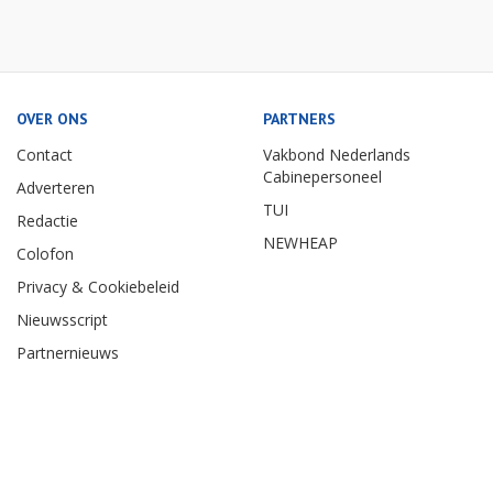
Jul: Amsterdam - Berlijn €38
Eurostar
Jul: Rotterdam - Antwerpen €21
NS
OVER ONS
PARTNERS
Contact
Vakbond Nederlands
Cabinepersoneel
Adverteren
TUI
Redactie
NEWHEAP
Colofon
Privacy & Cookiebeleid