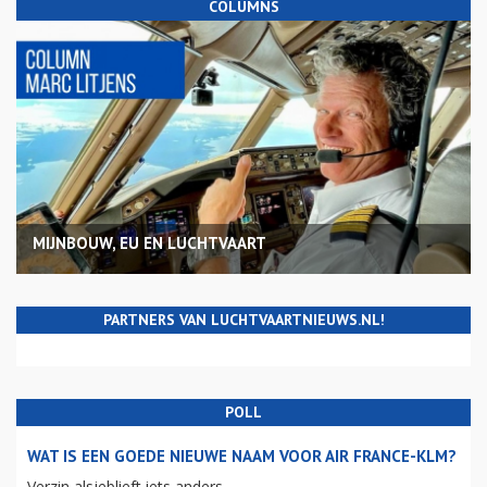
Rusland trekt vliegvergunning Izhavia in wegens zorgen over
veiligheid
31 jul 26
COLUMNS
MIJNBOUW, EU EN LUCHTVAART