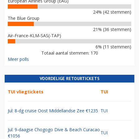
European Airlines Group (EAG)
24% (42 stemmen)
The Blue Group
21% (36 stemmen)
Air-France-KLM-SAS(-TAP)
6% (11 stemmen)
Totaal aantal stemmen: 170
Meer polls
VOORDELIGE RETOURTICKETS
TUI vliegtickets
TUI
Jul: 8-dg cruise Oost Middellandse Zee €1235
TUI
Jul: 9-daagse Chogogo Dive & Beach Curacao
TUI
€1056