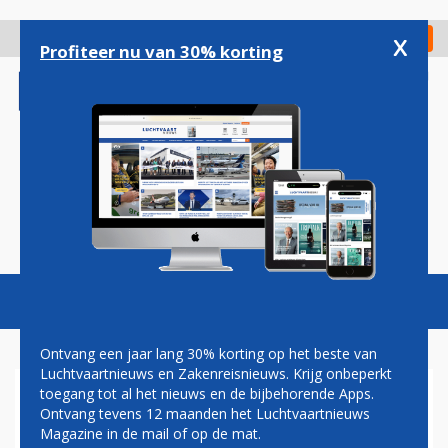
Overslaan
en
x
Digitaal Magazine
Registreer
Check in
naar
Profiteer nu van 30% korting
de
inhoud
gaan
Magazine
Podcasts
Vacatures
Toggl
naviga
Ontvang een jaar lang 30% korting op het beste van
Luchtvaartnieuws en Zakenreisnieuws. Krijg onbeperkt
toegang tot al het nieuws en de bijbehorende Apps.
GRONDPERSONEEL WEER
Ontvang tevens 12 maanden het Luchtvaartnieuws
AAN HET WERK OP SCHIPHOL
Magazine in de mail of op de mat.