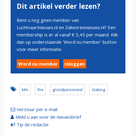
Dit artikel verder lezen?
Bent u nog geen member van
Luchtvaartnieuws.nl en Zakenreisnieuws.nl? Een
membership is er al vanaf € 5,45 per maand. Klik
dan op onderstaande 'Word nu member' button
voor meer informatie.
Word nu member
Inloggen
klm
fnv
grondpersoneel
staking
Verstuur per e-mail
Meld u aan voor de nieuwsbrief
Tip de redactie