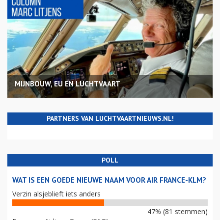
MIJNBOUW, EU EN LUCHTVAART
PARTNERS VAN LUCHTVAARTNIEUWS.NL!
POLL
WAT IS EEN GOEDE NIEUWE NAAM VOOR AIR FRANCE-KLM?
Verzin alsjeblieft iets anders
47% (81 stemmen)