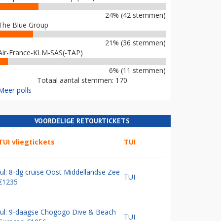
24% (42 stemmen)
The Blue Group
21% (36 stemmen)
Air-France-KLM-SAS(-TAP)
6% (11 stemmen)
Totaal aantal stemmen: 170
Meer polls
VOORDELIGE RETOURTICKETS
TUI vliegtickets
TUI
Jul: 8-dg cruise Oost Middellandse Zee
TUI
€1235
Jul: 9-daagse Chogogo Dive & Beach
TUI