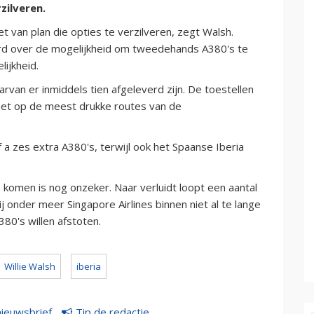
zilveren.
t van plan die opties te verzilveren, zegt Walsh.
d over de mogelijkheid om tweedehands A380's te
ijkheid.
arvan er inmiddels tien afgeleverd zijn. De toestellen
et op de meest drukke routes van de
a zes extra A380's, terwijl ook het Spaanse Iberia
men is nog onzeker. Naar verluidt loopt een aantal
ij onder meer Singapore Airlines binnen niet al te lange
380's willen afstoten.
Willie Walsh
iberia
nieuwsbrief
Tip de redactie