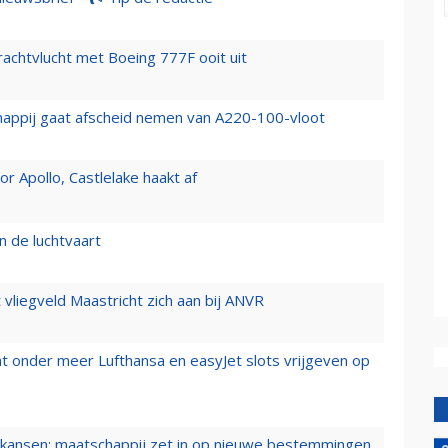
vrachtvlucht met Boeing 777F ooit uit
happij gaat afscheid nemen van A220-100-vloot
 Apollo, Castlelake haakt af
n de luchtvaart
t vliegveld Maastricht zich aan bij ANVR
t onder meer Lufthansa en easyJet slots vrijgeven op
ansen: maatschappij zet in op nieuwe bestemmingen