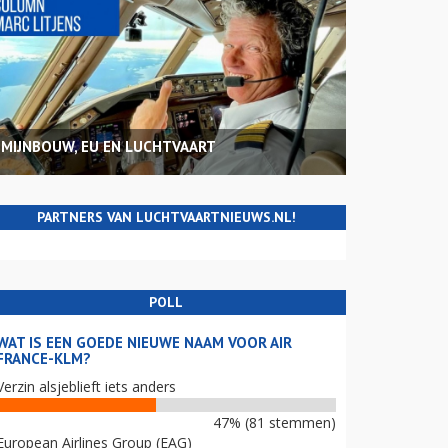
MIJNBOUW, EU EN LUCHTVAART
PARTNERS VAN LUCHTVAARTNIEUWS.NL!
POLL
WAT IS EEN GOEDE NIEUWE NAAM VOOR AIR
FRANCE-KLM?
Verzin alsjeblieft iets anders
47% (81 stemmen)
European Airlines Group (EAG)