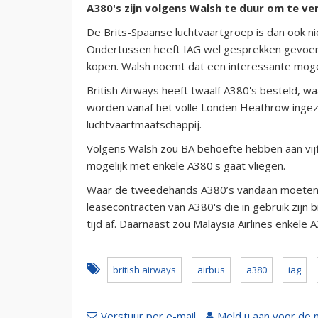
A380's zijn volgens Walsh te duur om te ver
De Brits-Spaanse luchtvaartgroep is dan ook nie
Ondertussen heeft IAG wel gesprekken gevoer
kopen. Walsh noemt dat een interessante mogel
British Airways heeft twaalf A380's besteld, wa
worden vanaf het volle Londen Heathrow ingez
luchtvaartmaatschappij.
Volgens Walsh zou BA behoefte hebben aan vijf 
mogelijk met enkele A380's gaat vliegen.
Waar de tweedehands A380’s vandaan moeten ko
leasecontracten van A380's die in gebruik zijn b
tijd af. Daarnaast zou Malaysia Airlines enkele A
british airways
airbus
a380
iag
Verstuur per e-mail
Meld u aan voor de 