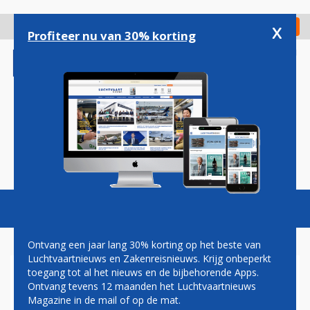
Overslaan
en
x
Digitaal Magazine
Registreer
Check in
naar
Profiteer nu van 30% korting
de
inhoud
gaan
Magazine
Podcasts
Vacatures
Toggl
naviga
Ontvang een jaar lang 30% korting op het beste van
Luchtvaartnieuws en Zakenreisnieuws. Krijg onbeperkt
toegang tot al het nieuws en de bijbehorende Apps.
ICELANDAIR NA KORTE
Ontvang tevens 12 maanden het Luchtvaartnieuws
PAUZE TERUG OP BRUSSELS
Magazine in de mail of op de mat.