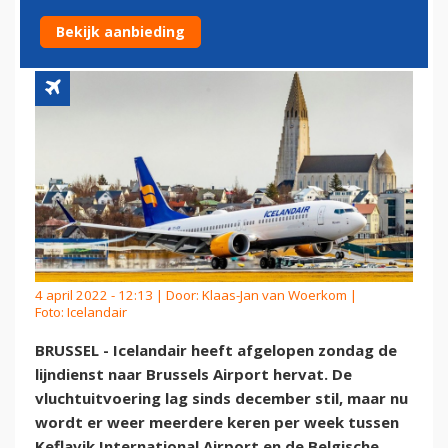
AIRPORT
Bekijk aanbieding
4 april 2022 - 12:13 | Door:
Klaas-Jan van Woerkom
|
Foto: Icelandair
BRUSSEL - Icelandair heeft afgelopen zondag de
lijndienst naar Brussels Airport hervat. De
vluchtuitvoering lag sinds december stil, maar nu
wordt er weer meerdere keren per week tussen
Keflavik International Airport en de Belgische