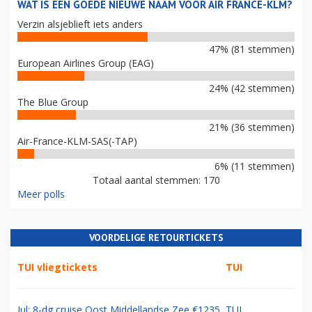
WAT IS EEN GOEDE NIEUWE NAAM VOOR AIR FRANCE-KLM?
Verzin alsjeblieft iets anders
47% (81 stemmen)
European Airlines Group (EAG)
24% (42 stemmen)
The Blue Group
21% (36 stemmen)
Air-France-KLM-SAS(-TAP)
6% (11 stemmen)
Totaal aantal stemmen: 170
Meer polls
VOORDELIGE RETOURTICKETS
TUI vliegtickets
TUI
Jul: 8-dg cruise Oost Middellandse Zee €1235
TUI