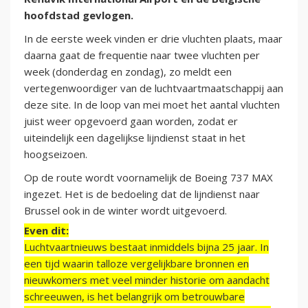
hoofdstad gevlogen.
In de eerste week vinden er drie vluchten plaats, maar
daarna gaat de frequentie naar twee vluchten per
week (donderdag en zondag), zo meldt een
vertegenwoordiger van de luchtvaartmaatschappij aan
deze site. In de loop van mei moet het aantal vluchten
juist weer opgevoerd gaan worden, zodat er
uiteindelijk een dagelijkse lijndienst staat in het
hoogseizoen.
Op de route wordt voornamelijk de Boeing 737 MAX
ingezet. Het is de bedoeling dat de lijndienst naar
Brussel ook in de winter wordt uitgevoerd.
Even dit:
Luchtvaartnieuws bestaat inmiddels bijna 25 jaar. In
een tijd waarin talloze vergelijkbare bronnen en
nieuwkomers met veel minder historie om aandacht
schreeuwen, is het belangrijk om betrouwbare