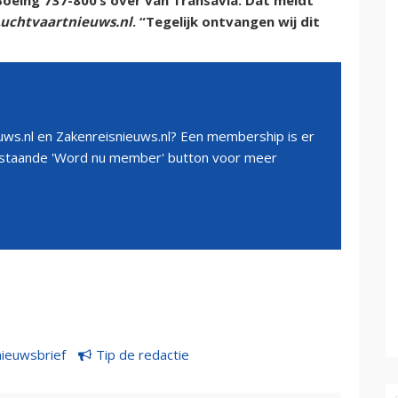
oeing 737-800’s over van Transavia. Dat meldt
Luchtvaartnieuws.nl
. “Tegelijk ontvangen wij dit
ws.nl en Zakenreisnieuws.nl? Een membership is er
erstaande 'Word nu member' button voor meer
nieuwsbrief
Tip de redactie