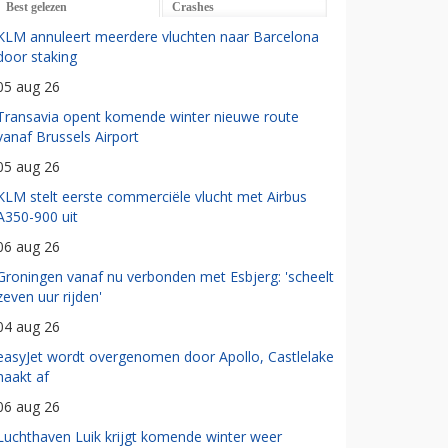
Best gelezen
Crashes
KLM annuleert meerdere vluchten naar Barcelona
door staking
05 aug 26
Transavia opent komende winter nieuwe route
vanaf Brussels Airport
05 aug 26
KLM stelt eerste commerciële vlucht met Airbus
A350-900 uit
06 aug 26
Groningen vanaf nu verbonden met Esbjerg: 'scheelt
zeven uur rijden'
04 aug 26
easyJet wordt overgenomen door Apollo, Castlelake
haakt af
06 aug 26
Luchthaven Luik krijgt komende winter weer