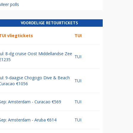
Meer polls
VOORDELIGE RETOURTICKETS
TUI vliegtickets
TUI
Jul: 8-dg cruise Oost Middellandse Zee
TUI
€1235
Jul: 9-daagse Chogogo Dive & Beach
TUI
Curacao €1056
Sep: Amsterdam - Curacao €569
TUI
Sep: Amsterdam - Aruba €614
TUI