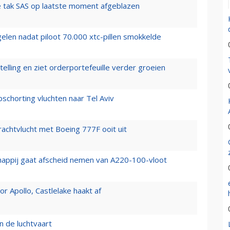
 tak SAS op laatste moment afgeblazen
elen nadat piloot 70.000 xtc-pillen smokkelde
elling en ziet orderportefeuille verder groeien
chorting vluchten naar Tel Aviv
vrachtvlucht met Boeing 777F ooit uit
happij gaat afscheid nemen van A220-100-vloot
 Apollo, Castlelake haakt af
n de luchtvaart