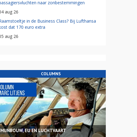
passagiersvluchten naar zonbestemmingen
04 aug 26
Raamstoeltje in de Business Class? Bij Lufthansa
kost dat 170 euro extra
05 aug 26
COLUMNS
MIJNBOUW, EU EN LUCHTVAART