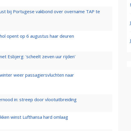
rust bij Portugese vakbond over overname TAP te
hol opent op 6 augustus haar deuren
t Esbjerg: 'scheelt zeven uur rijden'
 winter weer passagiersvluchten naar
ernood in: streep door vlootuitbreiding
ukken winst Lufthansa hard omlaag