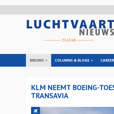
Overslaan
en
naar
de
inhoud
gaan
NIEUWS
COLUMNS & BLOGS
CAREER
KLM NEEMT BOEING-TOE
TRANSAVIA