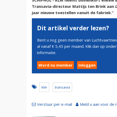
SCHIPHOL - KLM neemt binnenkort enkele B
Transavia-directeur Mattijs ten Brink aan
jaar nieuwe toestellen vanuit de fabriek.”
Dit artikel verder lezen?
Bent u nog geen member van Luchtvaartnieu
al vanaf € 5,45 per maand. Klik dan op ond
informatie.
Word nu member
Inloggen
klm
transavia
Verstuur per e-mail
Meld u aan voor de 