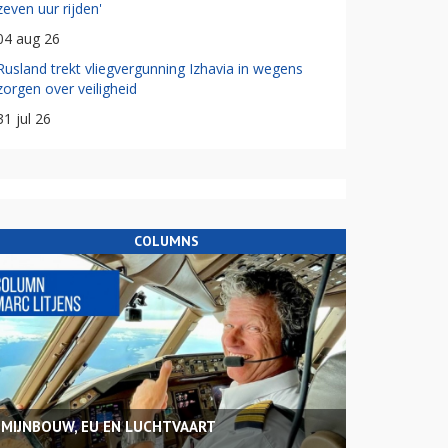
zeven uur rijden'
04 aug 26
Rusland trekt vliegvergunning Izhavia in wegens
zorgen over veiligheid
31 jul 26
COLUMNS
MIJNBOUW, EU EN LUCHTVAART