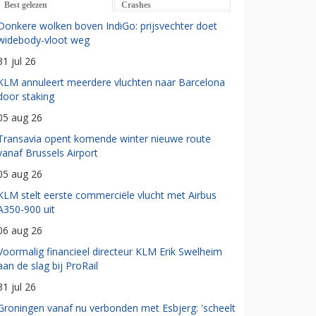
Best gelezen
Crashes
Donkere wolken boven IndiGo: prijsvechter doet
widebody-vloot weg
31 jul 26
KLM annuleert meerdere vluchten naar Barcelona
door staking
05 aug 26
Transavia opent komende winter nieuwe route
vanaf Brussels Airport
05 aug 26
KLM stelt eerste commerciële vlucht met Airbus
A350-900 uit
06 aug 26
Voormalig financieel directeur KLM Erik Swelheim
aan de slag bij ProRail
31 jul 26
Groningen vanaf nu verbonden met Esbjerg: 'scheelt