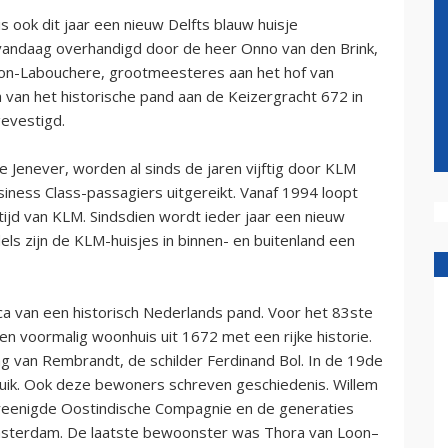
 ook dit jaar een nieuw Delfts blauw huisje
vandaag overhandigd door de heer Onno van den Brink,
on-Labouchere, grootmeesteres aan het hof van
ca van het historische pand aan de Keizergracht 672 in
gevestigd.
e Jenever, worden al sinds de jaren vijftig door KLM
siness Class-passagiers uitgereikt. Vanaf 1994 loopt
ftijd van KLM. Sindsdien wordt ieder jaar een nieuw
ls zijn de KLM-huisjes in binnen- en buitenland een
ica van een historisch Nederlands pand. Voor het 83ste
n voormalig woonhuis uit 1672 met een rijke historie.
 van Rembrandt, de schilder Ferdinand Bol. In de 19de
ruik. Ook deze bewoners schreven geschiedenis. Willem
reenigde Oostindische Compagnie en de generaties
sterdam. De laatste bewoonster was Thora van Loon–