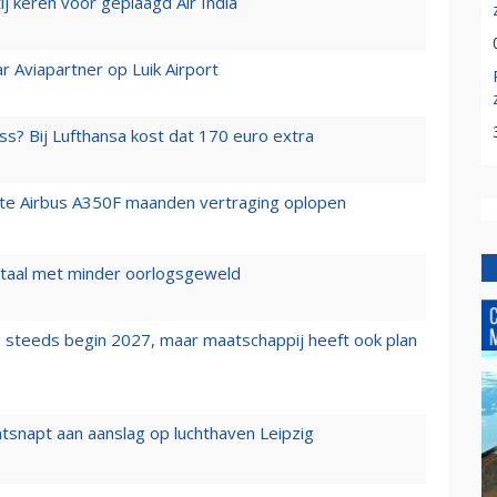
j keren voor geplaagd Air India
r Aviapartner op Luik Airport
ss? Bij Lufthansa kost dat 170 euro extra
rste Airbus A350F maanden vertraging oplopen
wartaal met minder oorlogsgeweld
 steeds begin 2027, maar maatschappij heeft ook plan
tsnapt aan aanslag op luchthaven Leipzig