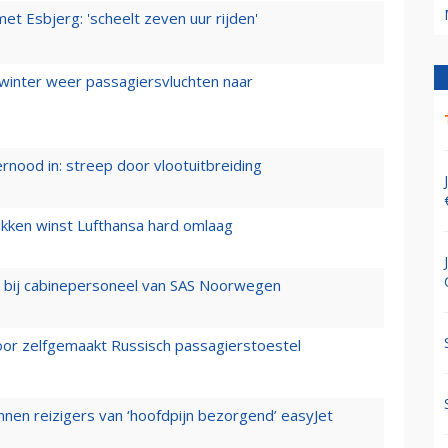
t Esbjerg: 'scheelt zeven uur rijden'
 winter weer passagiersvluchten naar
ernood in: streep door vlootuitbreiding
ukken winst Lufthansa hard omlaag
 bij cabinepersoneel van SAS Noorwegen
voor zelfgemaakt Russisch passagierstoestel
nen reizigers van ‘hoofdpijn bezorgend’ easyJet