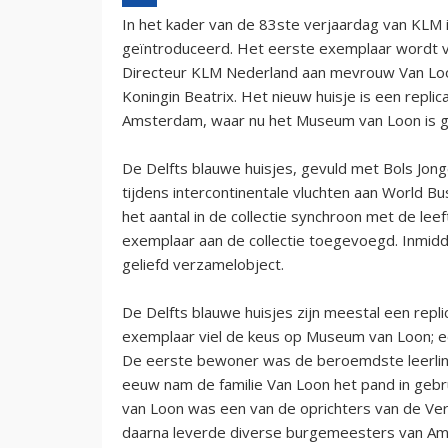
In het kader van de 83ste verjaardag van KLM is
geïntroduceerd. Het eerste exemplaar wordt 
Directeur KLM Nederland aan mevrouw Van Lo
Koningin Beatrix. Het nieuw huisje is een repli
Amsterdam, waar nu het Museum van Loon is 
De Delfts blauwe huisjes, gevuld met Bols Jong
tijdens intercontinentale vluchten aan World Bu
het aantal in de collectie synchroon met de lee
exemplaar aan de collectie toegevoegd. Inmidde
geliefd verzamelobject.
De Delfts blauwe huisjes zijn meestal een repl
exemplaar viel de keus op Museum van Loon; ee
De eerste bewoner was de beroemdste leerling
eeuw nam de familie Van Loon het pand in geb
van Loon was een van de oprichters van de Ve
daarna leverde diverse burgemeesters van Am