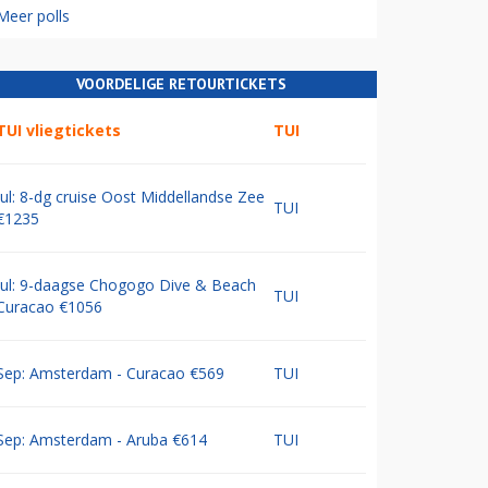
Meer polls
VOORDELIGE RETOURTICKETS
TUI vliegtickets
TUI
Jul: 8-dg cruise Oost Middellandse Zee
TUI
€1235
Jul: 9-daagse Chogogo Dive & Beach
TUI
Curacao €1056
Sep: Amsterdam - Curacao €569
TUI
Sep: Amsterdam - Aruba €614
TUI