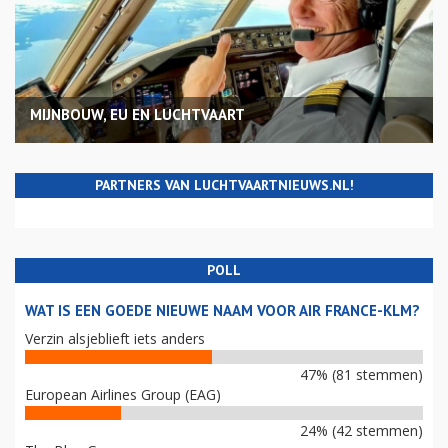
MIJNBOUW, EU EN LUCHTVAART
PARTNERS VAN LUCHTVAARTNIEUWS.NL!
POLL
WAT IS EEN GOEDE NIEUWE NAAM VOOR AIR FRANCE-KLM?
Verzin alsjeblieft iets anders
47% (81 stemmen)
European Airlines Group (EAG)
24% (42 stemmen)