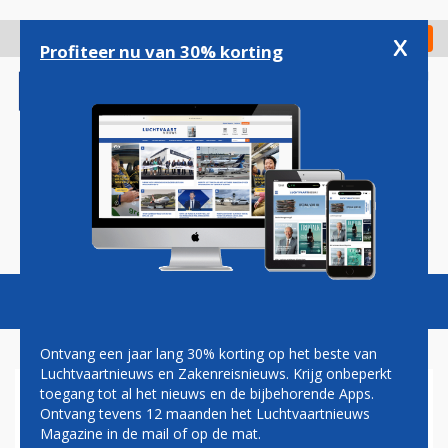
Overslaan
en
x
Digitaal Magazine
Registreer
Check in
naar
Profiteer nu van 30% korting
de
inhoud
gaan
Magazine
Podcasts
Vacatures
Toggl
naviga
Ontvang een jaar lang 30% korting op het beste van
Luchtvaartnieuws en Zakenreisnieuws. Krijg onbeperkt
toegang tot al het nieuws en de bijbehorende Apps.
NORWEGIAN KRIJGT RECHT
Ontvang tevens 12 maanden het Luchtvaartnieuws
OP MEER STAATSSTEUN EN
Magazine in de mail of op de mat.