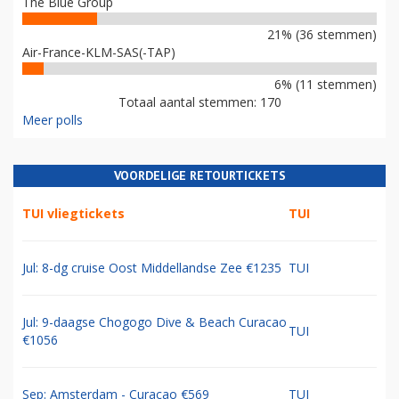
The Blue Group
21% (36 stemmen)
Air-France-KLM-SAS(-TAP)
6% (11 stemmen)
Totaal aantal stemmen: 170
Meer polls
VOORDELIGE RETOURTICKETS
TUI vliegtickets
TUI
Jul: 8-dg cruise Oost Middellandse Zee €1235
TUI
Jul: 9-daagse Chogogo Dive & Beach Curacao
TUI
€1056
Sep: Amsterdam - Curacao €569
TUI