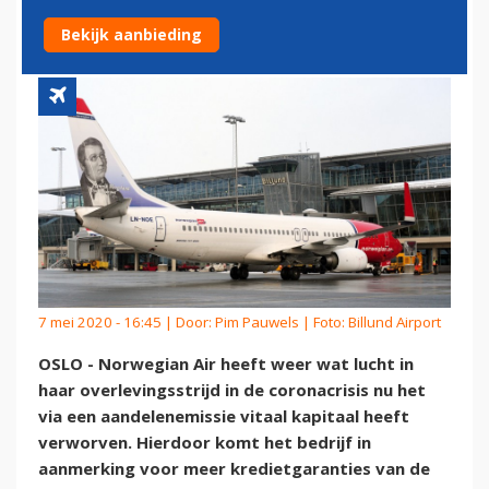
LIJKT VOORLOPIG GERED
Bekijk aanbieding
7 mei 2020 - 16:45 | Door:
Pim Pauwels
| Foto: Billund Airport
OSLO - Norwegian Air heeft weer wat lucht in
haar overlevingsstrijd in de coronacrisis nu het
via een aandelenemissie vitaal kapitaal heeft
verworven. Hierdoor komt het bedrijf in
aanmerking voor meer kredietgaranties van de