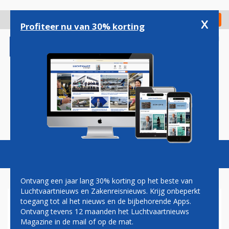
Overslaan
en
x
Digitaal Magazine
Registreer
Check in
naar
Profiteer nu van 30% korting
de
inhoud
gaan
Magazine
Podcasts
Vacatures
Toggl
naviga
Ontvang een jaar lang 30% korting op het beste van
Luchtvaartnieuws en Zakenreisnieuws. Krijg onbeperkt
toegang tot al het nieuws en de bijbehorende Apps.
NORWEGIAN KRIJGT RECHT
Ontvang tevens 12 maanden het Luchtvaartnieuws
OP MEER STAATSSTEUN EN
Magazine in de mail of op de mat.