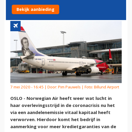
LIJKT VOORLOPIG GERED
Bekijk aanbieding
7 mei 2020 - 16:45 | Door:
Pim Pauwels
| Foto: Billund Airport
OSLO - Norwegian Air heeft weer wat lucht in
haar overlevingsstrijd in de coronacrisis nu het
via een aandelenemissie vitaal kapitaal heeft
verworven. Hierdoor komt het bedrijf in
aanmerking voor meer kredietgaranties van de