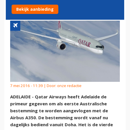
AUSTRALIË
Bekijk aanbieding
7 mei 2016 - 11:39 | Door:
onze redactie
ADELAIDE - Qatar Airways heeft Adelaide de
primeur gegeven om als eerste Australische
bestemming te worden aangevlogen met de
Airbus A350. De bestemming wordt vanaf nu
dagelijks bediend vanuit Doha. Het is de vierde