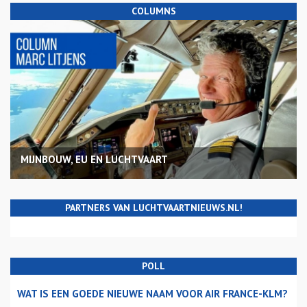
COLUMNS
MIJNBOUW, EU EN LUCHTVAART
PARTNERS VAN LUCHTVAARTNIEUWS.NL!
POLL
WAT IS EEN GOEDE NIEUWE NAAM VOOR AIR FRANCE-KLM?