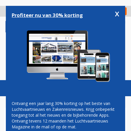
Overslaan
en
x
Digitaal Magazine
Registreer
Check in
naar
Profiteer nu van 30% korting
de
inhoud
gaan
Magazine
Podcasts
Vacatures
Toggl
naviga
Ontvang een jaar lang 30% korting op het beste van
Luchtvaartnieuws en Zakenreisnieuws. Krijg onbeperkt
toegang tot al het nieuws en de bijbehorende Apps.
QATAR AIRWAYS BRENGT
Ontvang tevens 12 maanden het Luchtvaartnieuws
AIRBUS A350 NAAR
Magazine in de mail of op de mat.