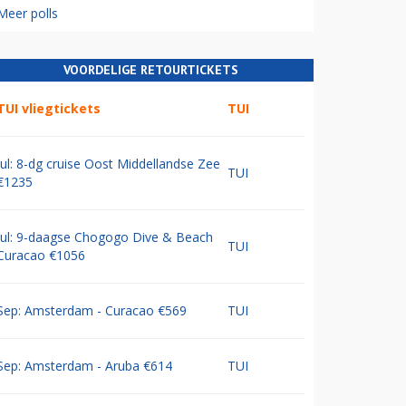
Meer polls
VOORDELIGE RETOURTICKETS
TUI vliegtickets
TUI
Jul: 8-dg cruise Oost Middellandse Zee
TUI
€1235
Jul: 9-daagse Chogogo Dive & Beach
TUI
Curacao €1056
Sep: Amsterdam - Curacao €569
TUI
Sep: Amsterdam - Aruba €614
TUI