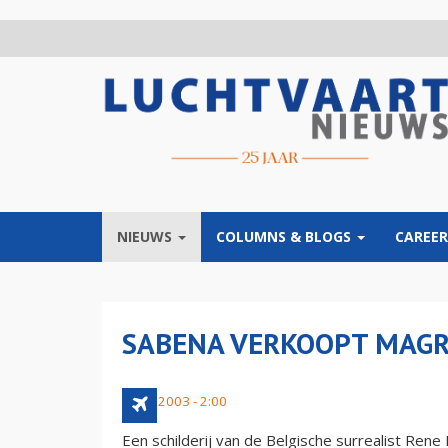
Overslaan
en
naar
de
inhoud
gaan
NIEUWS
COLUMNS & BLOGS
CAREER
SABENA VERKOOPT MAGRI
6 mei 2003 - 2:00
Een schilderij van de Belgische surrealist Rene