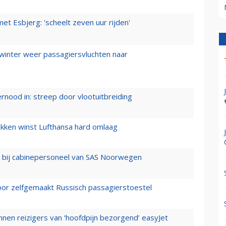
t Esbjerg: 'scheelt zeven uur rijden'
 winter weer passagiersvluchten naar
ernood in: streep door vlootuitbreiding
ukken winst Lufthansa hard omlaag
 bij cabinepersoneel van SAS Noorwegen
voor zelfgemaakt Russisch passagierstoestel
nen reizigers van ‘hoofdpijn bezorgend’ easyJet