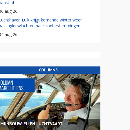
haakt af
06 aug 26
Luchthaven Luik krijgt komende winter weer
passagiersvluchten naar zonbestemmingen
04 aug 26
COLUMNS
MIJNBOUW, EU EN LUCHTVAART