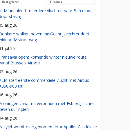
Best gelezen
Crashes
KLM annuleert meerdere vluchten naar Barcelona
door staking
05 aug 26
Donkere wolken boven IndiGo: prijsvechter doet
widebody-vloot weg
31 jul 26
Transavia opent komende winter nieuwe route
vanaf Brussels Airport
05 aug 26
KLM stelt eerste commerciële vlucht met Airbus
A350-900 uit
06 aug 26
Groningen vanaf nu verbonden met Esbjerg: 'scheelt
zeven uur rijden'
04 aug 26
easyJet wordt overgenomen door Apollo, Castlelake