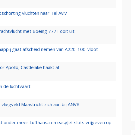
chorting vluchten naar Tel Aviv
vrachtvlucht met Boeing 777F ooit uit
happij gaat afscheid nemen van A220-100-vloot
 Apollo, Castlelake haakt af
n de luchtvaart
t vliegveld Maastricht zich aan bij ANVR
t onder meer Lufthansa en easyJet slots vrijgeven op