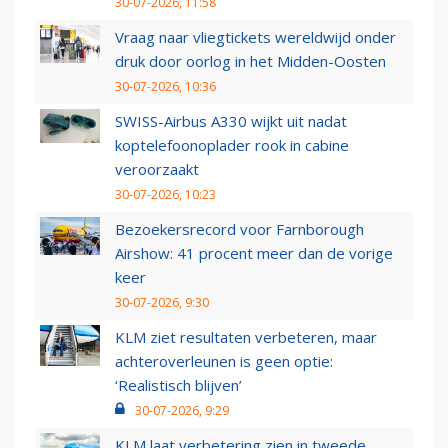
30-07-2026, 11:58
Vraag naar vliegtickets wereldwijd onder
druk door oorlog in het Midden-Oosten
30-07-2026, 10:36
SWISS-Airbus A330 wijkt uit nadat
koptelefoonoplader rook in cabine
veroorzaakt
30-07-2026, 10:23
Bezoekersrecord voor Farnborough
Airshow: 41 procent meer dan de vorige
keer
30-07-2026, 9:30
KLM ziet resultaten verbeteren, maar
achteroverleunen is geen optie:
‘Realistisch blijven’
30-07-2026, 9:29
KLM laat verbetering zien in tweede