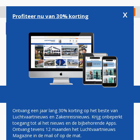
Overslaan
en
x
Digitaal Magazine
Registreer
Check in
naar
Profiteer nu van 30% korting
de
inhoud
gaan
Magazine
Podcasts
Vacatures
Toggl
naviga
Ontvang een jaar lang 30% korting op het beste van
Luchtvaartnieuws en Zakenreisnieuws. Krijg onbeperkt
toegang tot al het nieuws en de bijbehorende Apps.
TURKISH AIRLINES
Ontvang tevens 12 maanden het Luchtvaartnieuws
ANNULEERT RUIM 200
Magazine in de mail of op de mat.