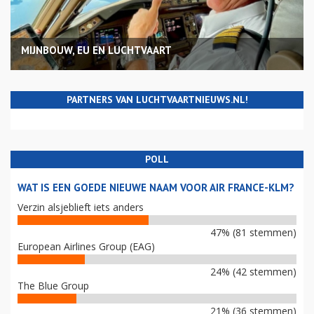
MIJNBOUW, EU EN LUCHTVAART
PARTNERS VAN LUCHTVAARTNIEUWS.NL!
POLL
WAT IS EEN GOEDE NIEUWE NAAM VOOR AIR FRANCE-KLM?
Verzin alsjeblieft iets anders
47% (81 stemmen)
European Airlines Group (EAG)
24% (42 stemmen)
The Blue Group
21% (36 stemmen)