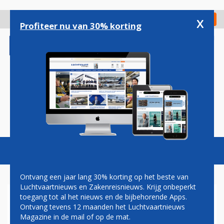
Overslaan
en
x
Digitaal Magazine
Registreer
Check in
naar
Profiteer nu van 30% korting
de
inhoud
gaan
Magazine
Podcasts
Vacatures
Toggl
naviga
Ontvang een jaar lang 30% korting op het beste van
Luchtvaartnieuws en Zakenreisnieuws. Krijg onbeperkt
toegang tot al het nieuws en de bijbehorende Apps.
TURKISH AIRLINES
Ontvang tevens 12 maanden het Luchtvaartnieuws
ANNULEERT RUIM 200
Magazine in de mail of op de mat.