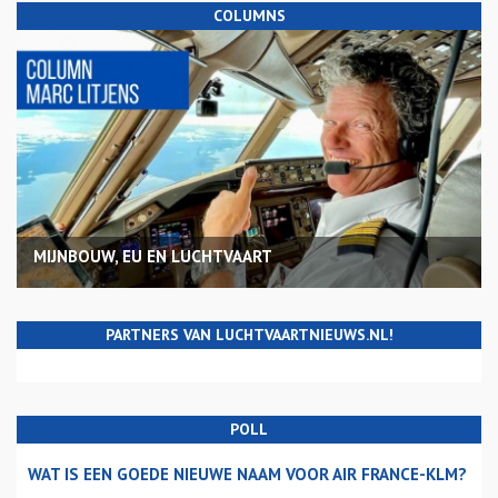
COLUMNS
MIJNBOUW, EU EN LUCHTVAART
PARTNERS VAN LUCHTVAARTNIEUWS.NL!
POLL
WAT IS EEN GOEDE NIEUWE NAAM VOOR AIR FRANCE-KLM?