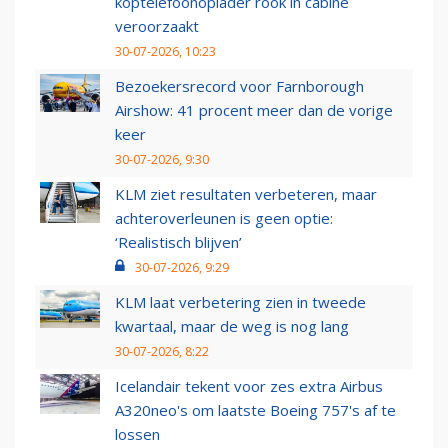
koptelefoonoplader rook in cabine
veroorzaakt
30-07-2026, 10:23
Bezoekersrecord voor Farnborough
Airshow: 41 procent meer dan de vorige
keer
30-07-2026, 9:30
KLM ziet resultaten verbeteren, maar
achteroverleunen is geen optie:
‘Realistisch blijven’
30-07-2026, 9:29
KLM laat verbetering zien in tweede
kwartaal, maar de weg is nog lang
30-07-2026, 8:22
Icelandair tekent voor zes extra Airbus
A320neo's om laatste Boeing 757's af te
lossen