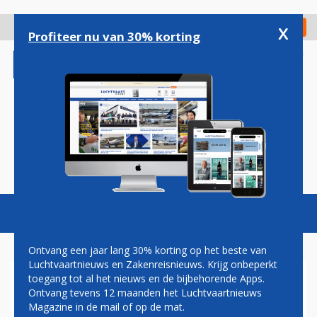
Overslaan
en
x
Digitaal Magazine
Registreer
Check in
naar
Profiteer nu van 30% korting
de
inhoud
gaan
Magazine
Podcasts
Vacatures
Toggl
naviga
Ontvang een jaar lang 30% korting op het beste van
Luchtvaartnieuws en Zakenreisnieuws. Krijg onbeperkt
toegang tot al het nieuws en de bijbehorende Apps.
UNITED MET BOEING 777-
Ontvang tevens 12 maanden het Luchtvaartnieuws
300ER NAAR FRANKFURT
Magazine in de mail of op de mat.