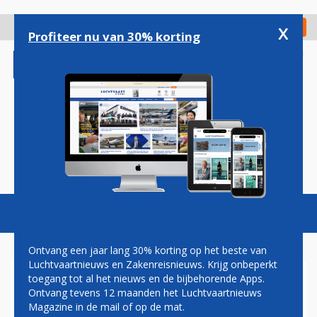
Overslaan
en
x
Digitaal Magazine
Registreer
Check in
naar
Profiteer nu van 30% korting
de
inhoud
gaan
Magazine
Podcasts
Vacatures
Toggl
naviga
Ontvang een jaar lang 30% korting op het beste van
Luchtvaartnieuws en Zakenreisnieuws. Krijg onbeperkt
toegang tot al het nieuws en de bijbehorende Apps.
UWV: RYANAIR MAG
Ontvang tevens 12 maanden het Luchtvaartnieuws
PERSONEEL OP EINDHOVEN
Magazine in de mail of op de mat.