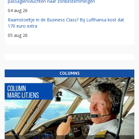
passagiersvluchten naar zonbestemmingen
04 aug 26
Raamstoeltje in de Business Class? Bij Lufthansa kost dat
170 euro extra
05 aug 26
COLUMNS