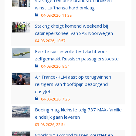
Stakingen en dure brandstof drukken
winst Lufthansa hard omlaag
04-08-2026, 11:38
Staking dreigt komend weekend bij
cabinepersoneel van SAS Noorwegen
04-08-2026, 10:57
Eerste succesvolle testvlucht voor
zelfgemaakt Russisch passagierstoestel
04-08-2026, 9:54
Air France-KLM aast op terugwinnen
reizigers van ‘hoofdpijn bezorgend’
easyJet
04-08-2026, 7:26
Boeing mag kleinste telg 737 MAX-familie
eindelijk gaan leveren
03-08-2026, 22:54
Voorlopig akkoord tussen WestJet en