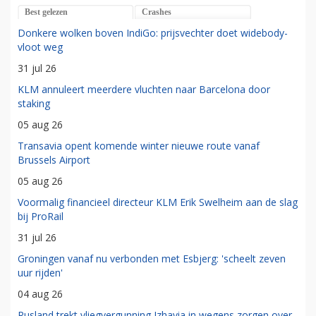
Best gelezen
Crashes
Donkere wolken boven IndiGo: prijsvechter doet widebody-
vloot weg
31 jul 26
KLM annuleert meerdere vluchten naar Barcelona door
staking
05 aug 26
Transavia opent komende winter nieuwe route vanaf
Brussels Airport
05 aug 26
Voormalig financieel directeur KLM Erik Swelheim aan de slag
bij ProRail
31 jul 26
Groningen vanaf nu verbonden met Esbjerg: 'scheelt zeven
uur rijden'
04 aug 26
Rusland trekt vliegvergunning Izhavia in wegens zorgen over