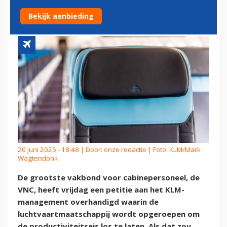
CABINEPERSONEEL IS ERUIT'
Bekijk aanbieding
20 juni 2025 - 18:48 | Door:
onze redactie
| Foto: KLM/Mark
Wagtendonk
De grootste vakbond voor cabinepersoneel, de
VNC, heeft vrijdag een petitie aan het KLM-
management overhandigd waarin de
luchtvaartmaatschappij wordt opgeroepen om
de productiviteitseis los te laten. Als dat zou