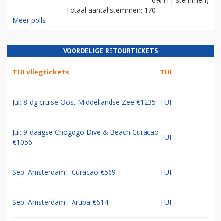
6% (11 stemmen)
Totaal aantal stemmen: 170
Meer polls
VOORDELIGE RETOURTICKETS
TUI vliegtickets
TUI
Jul: 8-dg cruise Oost Middellandse Zee €1235
TUI
Jul: 9-daagse Chogogo Dive & Beach Curacao
TUI
€1056
Sep: Amsterdam - Curacao €569
TUI
Sep: Amsterdam - Aruba €614
TUI