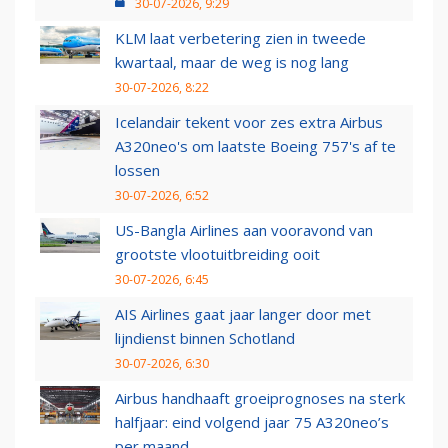
30-07-2026, 9:29
KLM laat verbetering zien in tweede
kwartaal, maar de weg is nog lang
30-07-2026, 8:22
Icelandair tekent voor zes extra Airbus
A320neo's om laatste Boeing 757's af te
lossen
30-07-2026, 6:52
US-Bangla Airlines aan vooravond van
grootste vlootuitbreiding ooit
30-07-2026, 6:45
AIS Airlines gaat jaar langer door met
lijndienst binnen Schotland
30-07-2026, 6:30
Airbus handhaaft groeiprognoses na sterk
halfjaar: eind volgend jaar 75 A320neo’s
per maand