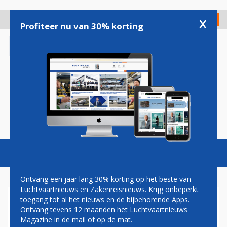
Overslaan
en
x
Digitaal Magazine
Registreer
Check in
naar
Profiteer nu van 30% korting
de
inhoud
gaan
Magazine
Podcasts
Vacatures
Toggl
naviga
Ontvang een jaar lang 30% korting op het beste van
Luchtvaartnieuws en Zakenreisnieuws. Krijg onbeperkt
toegang tot al het nieuws en de bijbehorende Apps.
VNC OVERHANDIGT PETITIE
Ontvang tevens 12 maanden het Luchtvaartnieuws
AAN KLM: 'REK BIJ
Magazine in de mail of op de mat.