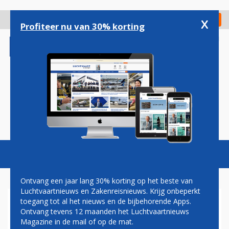
Overslaan
en
x
Digitaal Magazine
Registreer
Check in
naar
Profiteer nu van 30% korting
de
inhoud
gaan
Magazine
Podcasts
Vacatures
Toggl
naviga
Ontvang een jaar lang 30% korting op het beste van
Luchtvaartnieuws en Zakenreisnieuws. Krijg onbeperkt
toegang tot al het nieuws en de bijbehorende Apps.
ZAKENREIZEN STUWEN
Ontvang tevens 12 maanden het Luchtvaartnieuws
BOEKINGEN MOEDERBEDRIJF
Magazine in de mail of op de mat.