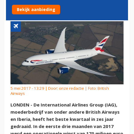
BRITISH AIRWAYS
Bekijk aanbieding
5 mei 2017 - 13:29 | Door:
onze redactie
| Foto: British
Airways
LONDEN - De International Airlines Group (IAG),
moederbedrijf van onder andere British Airways
en Iberia, heeft het beste kwartaal in zes jaar
gedraaid. In de eerste drie maanden van 2017
werd een operationele winst van 170 miljoen euro