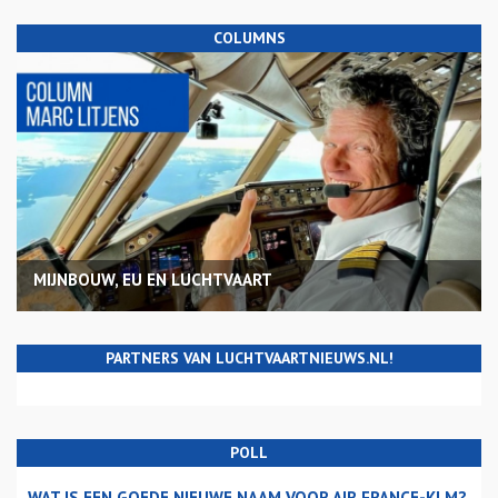
COLUMNS
MIJNBOUW, EU EN LUCHTVAART
PARTNERS VAN LUCHTVAARTNIEUWS.NL!
POLL
WAT IS EEN GOEDE NIEUWE NAAM VOOR AIR FRANCE-KLM?