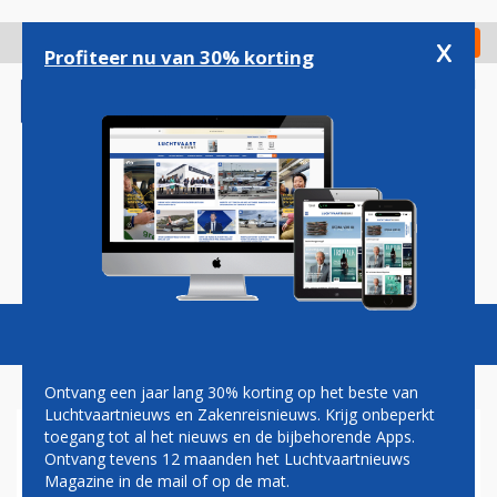
Overslaan
en
x
Digitaal Magazine
Registreer
Check in
naar
Profiteer nu van 30% korting
de
inhoud
gaan
Magazine
Podcasts
Vacatures
Toggl
naviga
Ontvang een jaar lang 30% korting op het beste van
Luchtvaartnieuws en Zakenreisnieuws. Krijg onbeperkt
toegang tot al het nieuws en de bijbehorende Apps.
VANAF VOLGENDE WEEK TIEN
Ontvang tevens 12 maanden het Luchtvaartnieuws
DAGEN MINDER TREINEN
Magazine in de mail of op de mat.