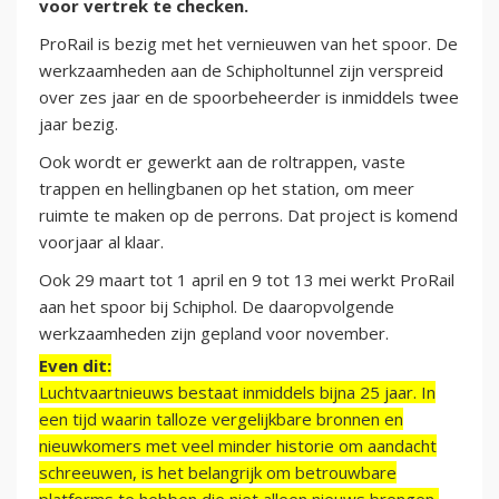
voor vertrek te checken.
ProRail is bezig met het vernieuwen van het spoor. De
werkzaamheden aan de Schipholtunnel zijn verspreid
over zes jaar en de spoorbeheerder is inmiddels twee
jaar bezig.
Ook wordt er gewerkt aan de roltrappen, vaste
trappen en hellingbanen op het station, om meer
ruimte te maken op de perrons. Dat project is komend
voorjaar al klaar.
Ook 29 maart tot 1 april en 9 tot 13 mei werkt ProRail
aan het spoor bij Schiphol. De daaropvolgende
werkzaamheden zijn gepland voor november.
Even dit:
Luchtvaartnieuws bestaat inmiddels bijna 25 jaar. In
een tijd waarin talloze vergelijkbare bronnen en
nieuwkomers met veel minder historie om aandacht
schreeuwen, is het belangrijk om betrouwbare