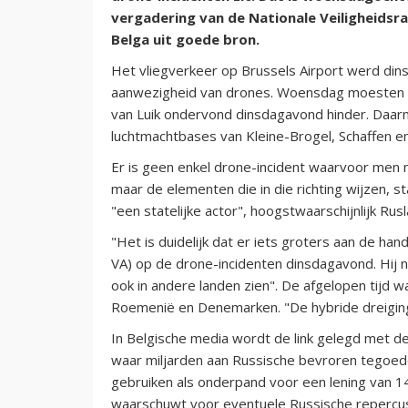
vergadering van de Nationale Veiligheids
Belga uit goede bron.
Het vliegverkeer op Brussels Airport werd di
aanwezigheid van drones. Woensdag moesten 5
van Luik ondervond dinsdagavond hinder. Daar
luchtmachtbases van Kleine-Brogel, Schaffen e
Er is geen enkel drone-incident waarvoor men 
maar de elementen die in die richting wijzen, sta
"een statelijke actor", hoogstwaarschijnlijk Ru
"Het is duidelijk dat er iets groters aan de ha
VA) op de drone-incidenten dinsdagavond. Hij n
ook in andere landen zien". De afgelopen tijd 
Roemenië en Denemarken. "De hybride dreiging i
In Belgische media wordt de link gelegd met de 
waar miljarden aan Russische bevroren tegoed
gebruiken als onderpand voor een lening van 14
waarschuwt voor eventuele Russische repercus