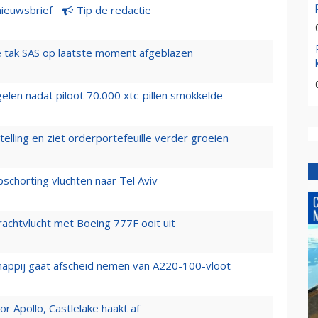
nieuwsbrief
Tip de redactie
 tak SAS op laatste moment afgeblazen
elen nadat piloot 70.000 xtc-pillen smokkelde
elling en ziet orderportefeuille verder groeien
chorting vluchten naar Tel Aviv
vrachtvlucht met Boeing 777F ooit uit
happij gaat afscheid nemen van A220-100-vloot
 Apollo, Castlelake haakt af