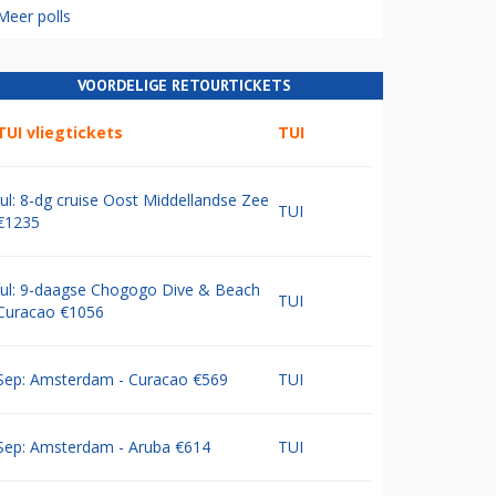
Meer polls
VOORDELIGE RETOURTICKETS
TUI vliegtickets
TUI
Jul: 8-dg cruise Oost Middellandse Zee
TUI
€1235
Jul: 9-daagse Chogogo Dive & Beach
TUI
Curacao €1056
Sep: Amsterdam - Curacao €569
TUI
Sep: Amsterdam - Aruba €614
TUI