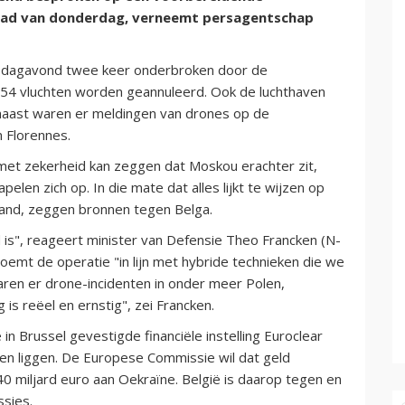
raad van donderdag, verneemt persagentschap
nsdagavond twee keer onderbroken door de
4 vluchten worden geannuleerd. Ook de luchthaven
naast waren er meldingen van drones op de
n Florennes.
met zekerheid kan zeggen dat Moskou erachter zit,
pelen zich op. In die mate dat alles lijkt te wijzen op
sland, zeggen bronnen tegen Belga.
nd is", reageert minister van Defensie Theo Francken (N-
oemt de operatie "in lijn met hybride technieken die we
waren er drone-incidenten in onder meer Polen,
s reëel en ernstig", zei Francken.
in Brussel gevestigde financiële instelling Euroclear
en liggen. De Europese Commissie wil dat geld
0 miljard euro aan Oekraïne. België is daarop tegen en
sies.