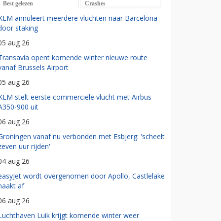
Best gelezen
Crashes
KLM annuleert meerdere vluchten naar Barcelona
door staking
05 aug 26
Transavia opent komende winter nieuwe route
vanaf Brussels Airport
05 aug 26
KLM stelt eerste commerciële vlucht met Airbus
A350-900 uit
06 aug 26
Groningen vanaf nu verbonden met Esbjerg: 'scheelt
zeven uur rijden'
04 aug 26
easyJet wordt overgenomen door Apollo, Castlelake
haakt af
06 aug 26
Luchthaven Luik krijgt komende winter weer