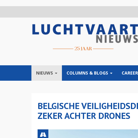
Overslaan
en
naar
de
inhoud
gaan
NIEUWS
COLUMNS & BLOGS
CAREER
BELGISCHE VEILIGHEIDSD
ZEKER ACHTER DRONES