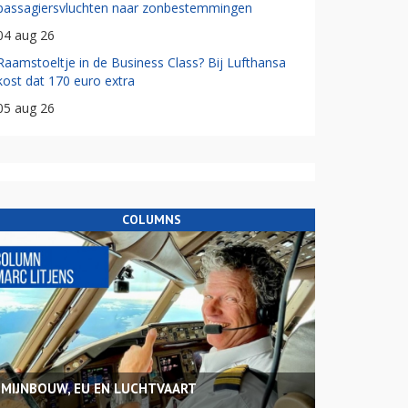
passagiersvluchten naar zonbestemmingen
04 aug 26
Raamstoeltje in de Business Class? Bij Lufthansa
kost dat 170 euro extra
05 aug 26
COLUMNS
MIJNBOUW, EU EN LUCHTVAART