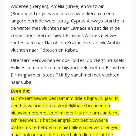
Widerøe (Bergen), Amelia (Brive) en Wizz Air
(Boedapest) zijn eveneens nieuw of keren na een
langere periode weer terug. Cyprus Airways startte in
de winter met vluchten naar Larnaca en zet die in de
zomer door. Verder biedt Brussels Airlines nieuwe
routes aan naar Nairobi en Krakau en start Air Arabia
vluchten naar Tétouan en Rabat.
Uiteraard verdwijnen er ook routes. Zo vliegt Brussels
Airlines komende zomer bijvoorbeeld niet op Billund en
Birmingham en stopt TUI fly vanaf mei met vluchten
naar Cuba.
Even dit:
Luchtvaartnieuws bestaat inmiddels bijna 25 jaar. In
een tijd waarin talloze vergelijkbare bronnen en
nieuwkomers met veel minder historie om aandacht
schreeuwen, is het belangrijk om betrouwbare
platforms te hebben die niet alleen nieuws brengen,
maar ook perspectief en verhalen die er echt toe