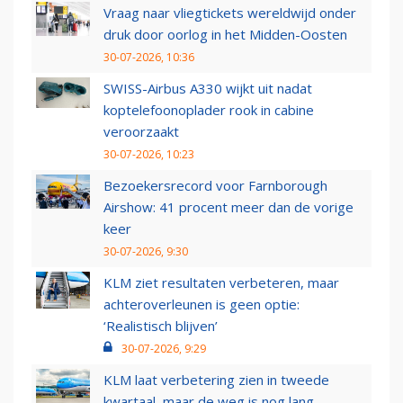
Vraag naar vliegtickets wereldwijd onder
druk door oorlog in het Midden-Oosten
30-07-2026, 10:36
SWISS-Airbus A330 wijkt uit nadat
koptelefoonoplader rook in cabine
veroorzaakt
30-07-2026, 10:23
Bezoekersrecord voor Farnborough
Airshow: 41 procent meer dan de vorige
keer
30-07-2026, 9:30
KLM ziet resultaten verbeteren, maar
achteroverleunen is geen optie:
‘Realistisch blijven’
30-07-2026, 9:29
KLM laat verbetering zien in tweede
kwartaal, maar de weg is nog lang