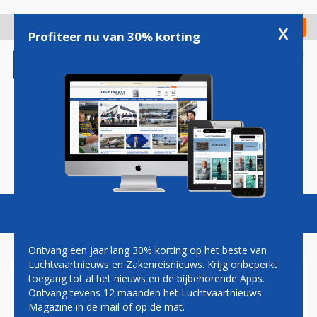
Overslaan
en
x
Digitaal Magazine
Registreer
Check in
naar
Profiteer nu van 30% korting
de
inhoud
gaan
Magazine
Podcasts
Vacatures
Toggl
naviga
Ontvang een jaar lang 30% korting op het beste van
Luchtvaartnieuws en Zakenreisnieuws. Krijg onbeperkt
toegang tot al het nieuws en de bijbehorende Apps.
BRUSSELS AIRPORT: DEZE
Ontvang tevens 12 maanden het Luchtvaartnieuws
ZOMER 9 NIEUWE
Magazine in de mail of op de mat.