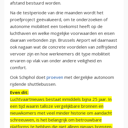
afstand bestuurd worden.
Na de testperiode van drie maanden wordt het
proefproject geëvalueerd, om te onderzoeken of
autonome mobiliteit een toekomst heeft op de
luchthaven en welke mogelijke voorwaarden en eisen
daaraan verbonden zijn. Brussels Airport wil daarnaast
ook nagaan wat de concrete voordelen van zelfrijdend
vervoer zijn en hoe werknemers dit type mobiliteit
ervaren op vlak van onder andere veiligheid en
comfort.
Ook Schiphol doet
proeven
met dergelijke autonoom
rijdende shuttlebussen.
Even dit:
Luchtvaartnieuws bestaat inmiddels bijna 25 jaar. In
een tijd waarin talloze vergelijkbare bronnen en
nieuwkomers met veel minder historie om aandacht
schreeuwen, is het belangrijk om betrouwbare
platforms te hebben die niet alleen nieuws brengen,