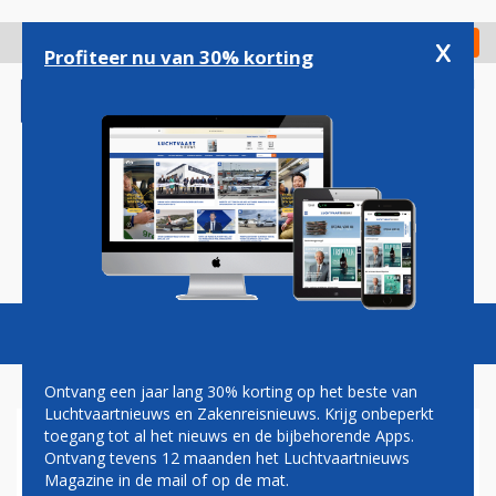
Overslaan
en
x
Digitaal Magazine
Registreer
Check in
naar
Profiteer nu van 30% korting
de
inhoud
gaan
Magazine
Podcasts
Vacatures
Toggl
naviga
Ontvang een jaar lang 30% korting op het beste van
Luchtvaartnieuws en Zakenreisnieuws. Krijg onbeperkt
toegang tot al het nieuws en de bijbehorende Apps.
BRUSSELS AIRPORT TEST
Ontvang tevens 12 maanden het Luchtvaartnieuws
ZELFRIJDENDE
Magazine in de mail of op de mat.