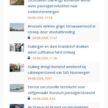
Luchthaven Luik krijgt komende winter
weer passagiersvluchten naar
zonbestemmingen
04-08-2026, 13:54
Brussels Airlines grijpt ternauwernood in:
streep door vlootuitbreiding
04-08-2026, 11:47
Stakingen en dure brandstof drukken
winst Lufthansa hard omlaag
04-08-2026, 11:38
Staking dreigt komend weekend bij
cabinepersoneel van SAS Noorwegen
04-08-2026, 10:57
Eerste succesvolle testvlucht voor
zelfgemaakt Russisch passagierstoestel
04-08-2026, 9:54
Air France-KLM aast op terugwinnen