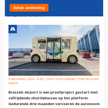
SHUTTLEBUSSEN OP HET
Bekijk aanbieding
PLATFORM
4 december 2024 - 8:49 | Door:
onze redactie
| Foto: Brussels
Airport
Brussels Airport is een proefproject gestart met
zelfrijdende shuttlebussen op het platform.
Gedurende drie maanden vervoeren de autonoom