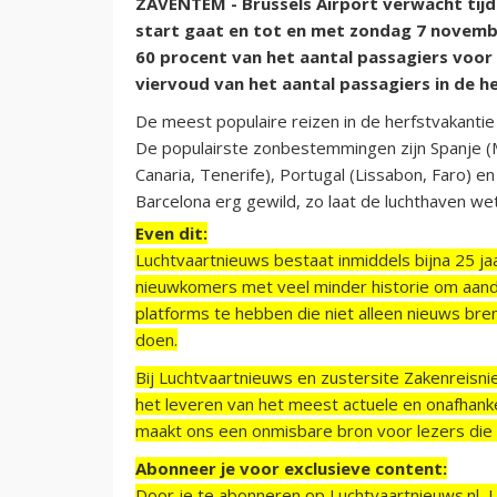
ZAVENTEM - Brussels Airport verwacht tijde
start gaat en tot en met zondag 7 november
60 procent van het aantal passagiers voor 
viervoud van het aantal passagiers in de h
De meest populaire reizen in de herfstvakanti
De populairste zonbestemmingen zijn Spanje (Ma
Canaria, Tenerife), Portugal (Lissabon, Faro) en
Barcelona erg gewild, zo laat de luchthaven we
Even dit:
Luchtvaartnieuws bestaat inmiddels bijna 25 jaa
nieuwkomers met veel minder historie om aand
platforms te hebben die niet alleen nieuws bre
doen.
Bij Luchtvaartnieuws en zustersite Zakenreisn
het leveren van het meest actuele en onafhankel
maakt ons een onmisbare bron voor lezers die g
Abonneer je voor exclusieve content:
Door je te abonneren op Luchtvaartnieuws.nl, 