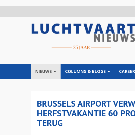
Overslaan
en
naar
de
inhoud
gaan
NIEUWS
COLUMNS & BLOGS
CAREER
BRUSSELS AIRPORT VERW
HERFSTVAKANTIE 60 PRO
TERUG