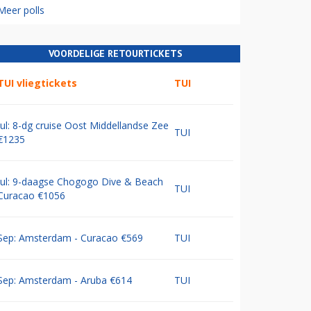
Meer polls
VOORDELIGE RETOURTICKETS
TUI vliegtickets
TUI
Jul: 8-dg cruise Oost Middellandse Zee
TUI
€1235
Jul: 9-daagse Chogogo Dive & Beach
TUI
Curacao €1056
Sep: Amsterdam - Curacao €569
TUI
Sep: Amsterdam - Aruba €614
TUI