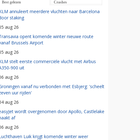
Best gelezen
Crashes
KLM annuleert meerdere vluchten naar Barcelona
door staking
05 aug 26
Transavia opent komende winter nieuwe route
vanaf Brussels Airport
05 aug 26
KLM stelt eerste commerciële vlucht met Airbus
A350-900 uit
06 aug 26
Groningen vanaf nu verbonden met Esbjerg: 'scheelt
zeven uur rijden'
04 aug 26
easyJet wordt overgenomen door Apollo, Castlelake
haakt af
06 aug 26
Luchthaven Luik krijgt komende winter weer