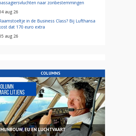
passagiersvluchten naar zonbestemmingen
04 aug 26
Raamstoeltje in de Business Class? Bij Lufthansa
kost dat 170 euro extra
05 aug 26
COLUMNS
MIJNBOUW, EU EN LUCHTVAART