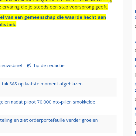
e ervaring die je steeds een stap voorsprong geeft.
el van een gemeenschap die waarde hecht aan
listiek.
nieuwsbrief
Tip de redactie
 tak SAS op laatste moment afgeblazen
elen nadat piloot 70.000 xtc-pillen smokkelde
elling en ziet orderportefeuille verder groeien