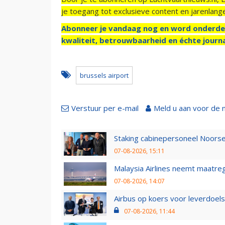
je toegang tot exclusieve content en jarenlang
Abonneer je vandaag nog en word onderde
kwaliteit, betrouwbaarheid en échte journa
brussels airport
Verstuur per e-mail
Meld u aan voor de 
Staking cabinepersoneel Noorse
07-08-2026, 15:11
Malaysia Airlines neemt maatreg
07-08-2026, 14:07
Airbus op koers voor leverdoelst
07-08-2026, 11:44